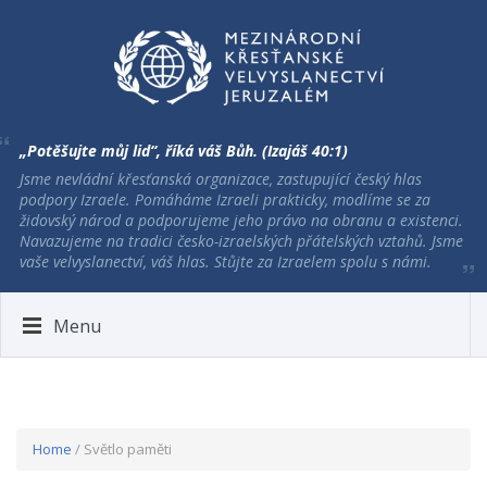
„Potěšujte můj lid“, říká váš Bůh. (Izajáš 40:1)
Jsme nevládní křesťanská organizace, zastupující český hlas
podpory Izraele. Pomáháme Izraeli prakticky, modlíme se za
židovský národ a podporujeme jeho právo na obranu a existenci.
Navazujeme na tradici česko-izraelských přátelských vztahů. Jsme
vaše velvyslanectví, váš hlas. Stůjte za Izraelem spolu s námi.
Menu
Home
/ Světlo paměti