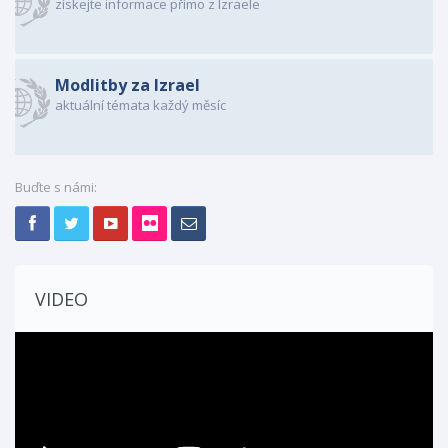
získejte informace přímo z Izraele
Modlitby za Izrael
aktuální témata každý měsíc
Buďte s námi:
VIDEO