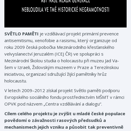
SVĚTLO PAMĚTI
je vzdělávací projekt primární prevence
antisemitismu, xenofobie a rasismu, který organizuje od
roku 2009 česká pobočka Mezinárodního křesťanského
velvyslanectví Jeruzalém (ICEJ ČR) ve spolupráci s
Mezinárodní školou studia o holocaustu při muzeu Jad Va-
šem v Izraeli, Židovským muzeem v Praze a Terezínskou
iniciativou, organizací sdružující žijící pamětníky hrůz
holocaustu.
V letech 2009–2012 získal projekt Světlo paměti podporu
Evropského sociálního fondu prostřednictvím MŠMT v rámci
OPVK pod názvem „Centra vzdělávání a dialogu“.
Cílem celého projektu je zvýšit u mladé české populace
povědomí o závažnosti rasových předsudků a
mechanismech jejich vzniku a působit tak preventivně