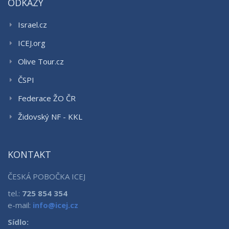
ODKAZY
Israel.cz
ICEJ.org
Olive Tour.cz
ČSPI
Federace ŽO ČR
Židovský NF - KKL
KONTAKT
ČESKÁ POBOČKA ICEJ
tel.:
725 854 354
e-mail:
info@icej.cz
Sídlo: