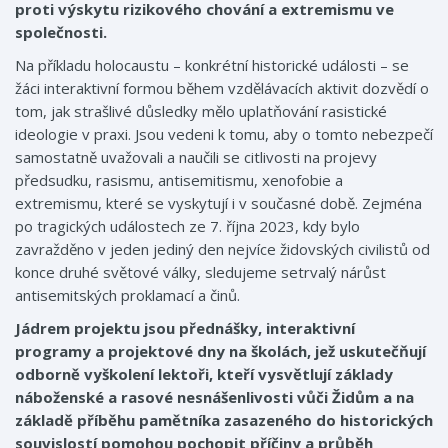
proti výskytu rizikového chování a extremismu ve
společnosti.
Na příkladu holocaustu – konkrétní historické události – se
žáci interaktivní formou během vzdělávacích aktivit dozvědí o
tom, jak strašlivé důsledky mělo uplatňování rasistické
ideologie v praxi. Jsou vedeni k tomu, aby o tomto nebezpečí
samostatně uvažovali a naučili se citlivosti na projevy
předsudku, rasismu, antisemitismu, xenofobie a
extremismu, které se vyskytují i v současné době. Zejména
po tragických událostech ze 7. října 2023, kdy bylo
zavražděno v jeden jediný den nejvíce židovských civilistů od
konce druhé světové války, sledujeme setrvalý nárůst
antisemitských proklamací a činů.
Jádrem projektu jsou přednášky, interaktivní
programy a projektové dny na školách, jež uskutečňují
odborně vyškolení lektoři, kteří vysvětlují základy
náboženské a rasové nesnášenlivosti vůči Židům a na
základě příběhu pamětníka zasazeného do historických
souvislostí pomohou pochopit příčiny a průběh