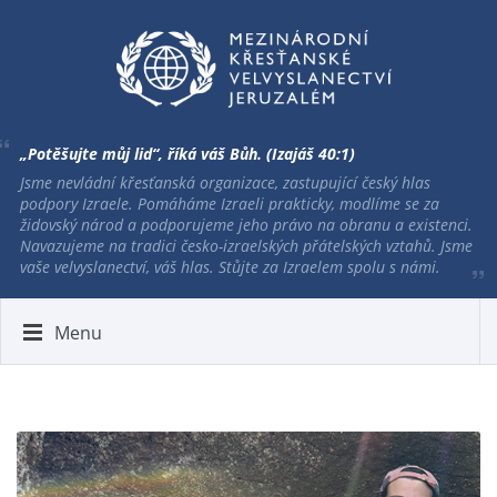
„Potěšujte můj lid“, říká váš Bůh. (Izajáš 40:1)
Jsme nevládní křesťanská organizace, zastupující český hlas
podpory Izraele. Pomáháme Izraeli prakticky, modlíme se za
židovský národ a podporujeme jeho právo na obranu a existenci.
Navazujeme na tradici česko-izraelských přátelských vztahů. Jsme
vaše velvyslanectví, váš hlas. Stůjte za Izraelem spolu s námi.
Menu