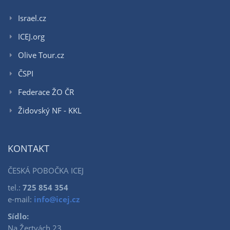
Israel.cz
ICEJ.org
Olive Tour.cz
ČSPI
Federace ŽO ČR
Židovský NF - KKL
KONTAKT
ČESKÁ POBOČKA ICEJ
tel.:
725 854 354
e-mail:
info@icej.cz
Sídlo:
Na Žertvách 23