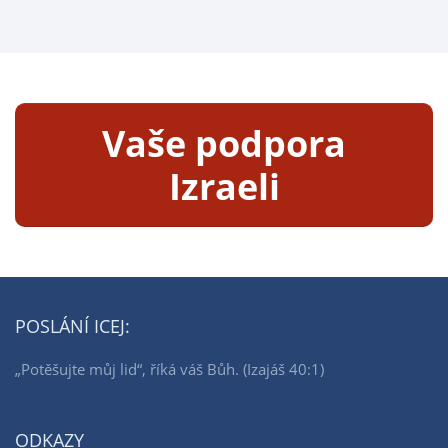
Vaše podpora
Izraeli
POSLÁNÍ ICEJ:
„Potěšujte můj lid“, říká váš Bůh. (Izajáš 40:1)
ODKAZY