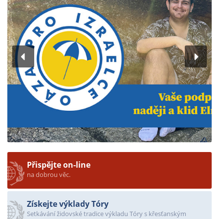
Přispějte on-line
na dobrou věc.
Získejte výklady Tóry
Setkávání židovské tradice výkladu Tóry s křesťanským