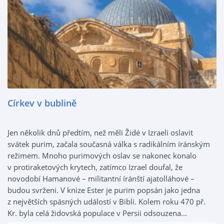
Církev v bublině
Jen několik dnů předtím, než měli Židé v Izraeli oslavit
svátek purim, začala současná válka s radikálním íránským
režimem. Mnoho purimových oslav se nakonec konalo
v protiraketových krytech, zatímco Izrael doufal, že
novodobí Hamanové – militantní íránští ajatolláhové –
budou svrženi. V knize Ester je purim popsán jako jedna
z největších spásných událostí v Bibli. Kolem roku 470 př.
Kr. byla celá židovská populace v Persii odsouzena...