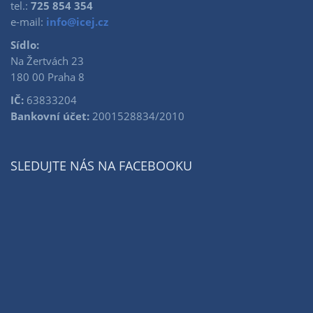
tel.:
725 854 354
e-mail:
info@icej.cz
Sídlo:
Na Žertvách 23
180 00 Praha 8
IČ:
63833204
Bankovní účet:
2001528834/2010
SLEDUJTE NÁS NA FACEBOOKU