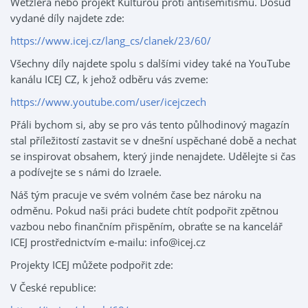
Wetzlera nebo projekt Kulturou proti antisemitismu. Dosud
vydané díly najdete zde:
https://www.icej.cz/lang_cs/clanek/23/60/
Všechny díly najdete spolu s dalšími videy také na YouTube
kanálu ICEJ CZ, k jehož odběru vás zveme:
https://www.youtube.com/user/icejczech
Přáli bychom si, aby se pro vás tento půlhodinový magazín
stal příležitostí zastavit se v dnešní uspěchané době a nechat
se inspirovat obsahem, který jinde nenajdete. Udělejte si čas
a podívejte se s námi do Izraele.
Náš tým pracuje ve svém volném čase bez nároku na
odměnu. Pokud naši práci budete chtít podpořit zpětnou
vazbou nebo finančním přispěním, obraťte se na kancelář
ICEJ prostřednictvím e-mailu: info@icej.cz
Projekty ICEJ můžete podpořit zde:
V České republice: