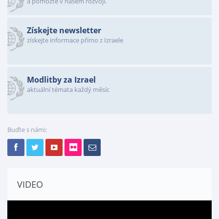
a pomozte v našem rozvoji.
Získejte newsletter
získejte informace přímo z Izraele
Modlitby za Izrael
aktuální témata každý měsíc
Buďte s námi:
VIDEO