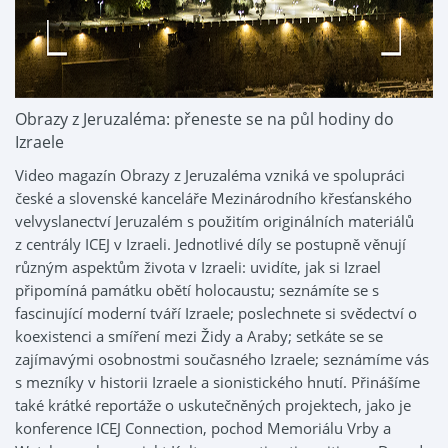
Obrazy z Jeruzaléma: přeneste se na půl hodiny do
Izraele
Video magazín Obrazy z Jeruzaléma vzniká ve spolupráci
české a slovenské kanceláře Mezinárodního křesťanského
velvyslanectví Jeruzalém s použitím originálních materiálů
z centrály ICEJ v Izraeli. Jednotlivé díly se postupně věnují
různým aspektům života v Izraeli: uvidíte, jak si Izrael
připomíná památku obětí holocaustu; seznámíte se s
fascinující moderní tváří Izraele; poslechnete si svědectví o
koexistenci a smíření mezi Židy a Araby; setkáte se se
zajímavými osobnostmi současného Izraele; seznámíme vás
s mezníky v historii Izraele a sionistického hnutí. Přinášíme
také krátké reportáže o uskutečněných projektech, jako je
konference ICEJ Connection, pochod Memoriálu Vrby a