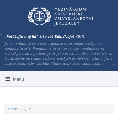
„Potěšujte můj lid“, říká váš Bůh. (Izajáš 40:1)
Jsme nevládní křesťanská organizace, zastupující český hlas
podpory Izraele. Pomáháme Izraeli prakticky, modlíme se za
židovský národ a podporujeme jeho právo na obranu a existenci.
Navazujeme na tradici česko-izraelských přátelských vztahů. Jsme
vaše velvyslanectví, váš hlas. Stůjte za Izraelem spolu s námi.
Menu
Home
/ ICEJ TV