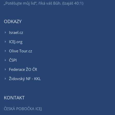
„Potěšujte můj lid“, říká váš Bůh. (Izajáš 40:1)
ODKAZY
Israel.cz
ICEJ.org
Olive Tour.cz
ČSPI
Federace ŽO ČR
Židovský NF - KKL
KONTAKT
ČESKÁ POBOČKA ICEJ