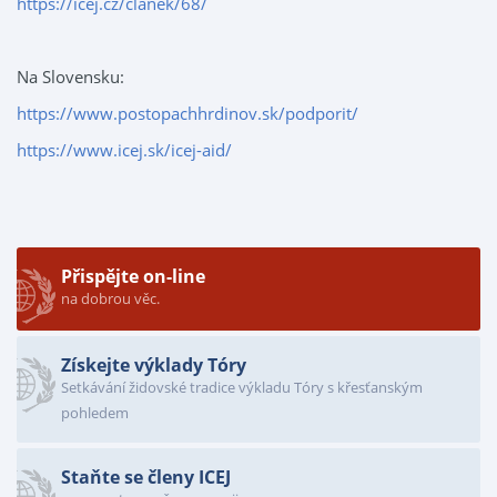
https://icej.cz/clanek/68/
Na Slovensku:
https://www.postopachhrdinov.sk/podporit/
https://www.icej.sk/icej-aid/
Přispějte on-line
na dobrou věc.
Získejte výklady Tóry
Setkávání židovské tradice výkladu Tóry s křesťanským
pohledem
Staňte se členy ICEJ