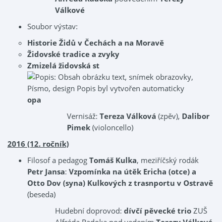
Válkové
Soubor výstav:
Historie Židů v Čechách a na Moravě
Židovské tradice a zvyky
Zmizelá židovská st
opa
Vernisáž:
Tereza Válková
(zpěv),
Dalibor
Pimek
(violoncello)
2016 (12. ročník)
Filosof a pedagog
Tomáš Kulka
, meziříčský rodák
Petr Jansa
:
Vzpomínka na útěk Ericha (otce) a
Otto Dov (syna) Kulkových z trasnportu v Ostravě
(beseda)
Hudební doprovod:
dívčí pěvecké trio
ZUŠ