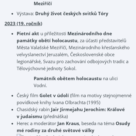
Meziříčí
Výstava:
Druhý život českých svitků Tóry
2023 (19. ročník)
Pietní akt
u příležitosti
Mezinárodního dne
památky obětí holocaustu
, za účasti představitelů
Města Valašské Meziříčí, Mezinárodního křesťanského
velvyslanectví Jeruzalém, Československé obce
legionářské, Svazu pro zachování odbojových tradic a
Tělovýchovné jednoty Sokol.
Památník obětem holocaustu
na ulici
Vodní.
Český film
Golet v údolí
(film na motivy stejnojmenné
povídkové knihy Ivana Olbrachta (1995)
Chasidský rabín
Jair Jirmejahu
Jerochim: Králové
v judaismu
(přednáška)
Herec a moderátor
Jan Kraus
, beseda na téma
Osudy
mé rodiny za druhé světové války