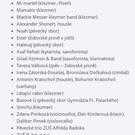
Mi martef (klezmer, Plzeň)
Mamalör (klezmer)
Mackie Messer klezmer band (klezmer)
Alexander Shonert, housle
Noah (pěvecký sbor)
Ester (židovské písně v jidiš)
Halevaj (pěvecký sbor)
Asaf Kehati (kytarista, saxofonista)
Gilad Atzmon & Band (saxofonista, klarinetista)
Tereza Válková (zpěv – židovské písně)
Irena Zátorská (housle), Bronislava Dočkalová (cimbál)
Antonín Kratochvíl (housle), Bohumír Kratochvíl
(varhany)
Létající rabín (klezmer)
Basové G (pěvecký sbor Gymnázia Fr. Palackého)
Simcha (klezmer)
Zdena Pimková (violoncello), Elen Kimlerová (klavír),
Dalibor Pimek (violoncello)
Pěvecké trio ZUŠ Alfréda Radoka
ZUŠ B-Art, o.p.s.