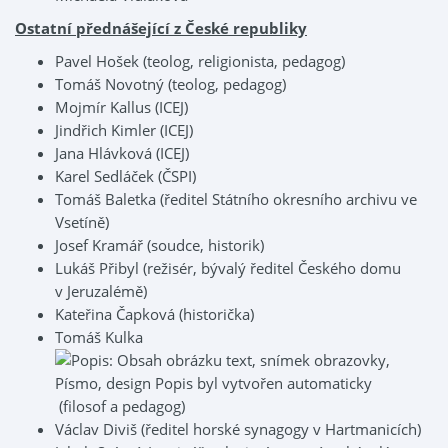
Ostatní přednášející z České republiky
Pavel Hošek (teolog, religionista, pedagog)
Tomáš Novotný (teolog, pedagog)
Mojmír Kallus (ICEJ)
Jindřich Kimler (ICEJ)
Jana Hlávková (ICEJ)
Karel Sedláček (ČSPI)
Tomáš Baletka (ředitel Státního okresního archivu ve
Vsetíně)
Josef Kramář (soudce, historik)
Lukáš Přibyl (režisér, bývalý ředitel Českého domu
v Jeruzalémě)
Kateřina Čapková (historička)
Tomáš Kulka
(filosof a pedagog)
Václav Diviš (ředitel horské synagogy v Hartmanicích)