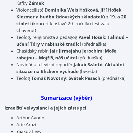
Kafky
Zámek
Violoncellisté
Dominika Weis Hošková
,
Jiří Hošek
:
Klezmer a hudba židovských skladatelů z 19. a 20.
století
(koncert k oslavě 20. ročníku festivalu
Chaverut)
Teolog, religionista a pedagog
Pavel Hošek
:
Talmud –
učení Tóry v rabínské tradici
(přednáška)
Chasidský rabín
Jair Jirmejahu
Jerochim: Moše
rabejnu – Mojžíš, náš učitel
(přednáška)
Novinář a televizní reportér
Jakub Szántó
:
Aktuální
situace na Blízkém východě
(beseda)
Teolog
Tomáš Novotný
:
Svátek Pesach
(přednáška)
Sumarizace (výběr)
Izraelští velvyslanci a jejich zástupci
Arthur Avnon
Arie Arazi
Yaakov Levy