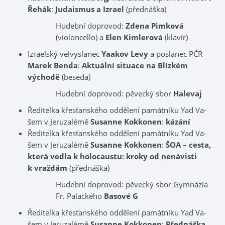
Řehák
:
Judaismus a Izrael
(přednáška)
Hudební doprovod:
Zdena Pimková
(violoncello) a
Elen Kimlerová
(klavír)
Izraelský velvyslanec
Yaakov Levy
a poslanec PČR
Marek Benda
:
Aktuální situace na Blízkém
východě
(beseda)
Hudební doprovod: pěvecký sbor
Halevaj
Ředitelka křesťanského oddělení památníku Yad Va-
šem v Jeruzalémě
Susanne Kokkonen
:
kázání
Ředitelka křesťanského oddělení památníku Yad Va-
šem v Jeruzalémě
Susanne Kokkonen
:
ŠOA – cesta,
která vedla k holocaustu: kroky od nenávisti
k vraždám
(přednáška)
Hudební doprovod: pěvecký sbor Gymnázia
Fr. Palackého
Basové G
Ředitelka křesťanského oddělení památníku Yad Va-
šem v Jeruzalémě
Susanne Kokkonen
:
Přednáška