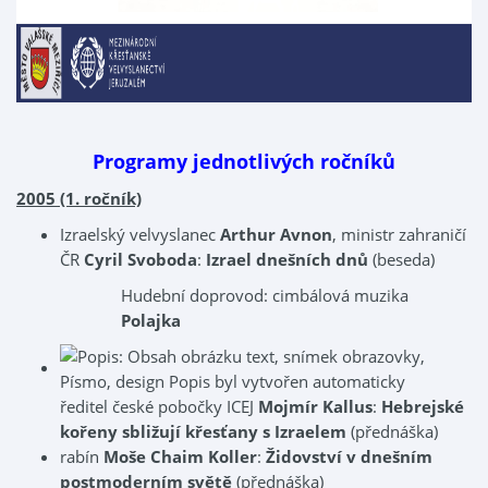
Programy jednotlivých ročníků
2005 (1. ročník)
Izraelský velvyslanec
Arthur Avnon
, ministr zahraničí
ČR
Cyril Svoboda
:
Izrael dnešních dnů
(beseda)
Hudební doprovod: cimbálová muzika
Polajka
ředitel české pobočky ICEJ
Mojmír Kallus
:
Hebrejské
kořeny sbližují křesťany s Izraelem
(přednáška)
rabín
Moše Chaim Koller
:
Židovství v dnešním
postmoderním světě
(přednáška)