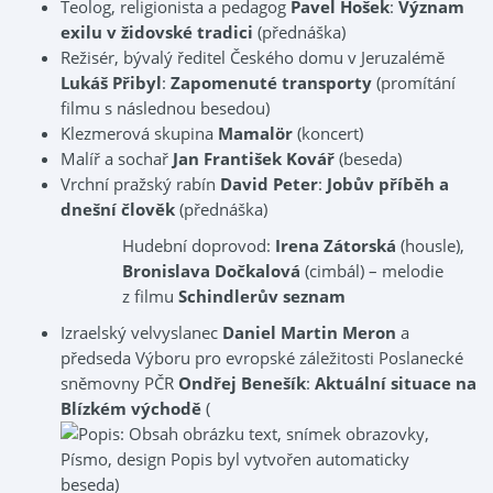
Teolog, religionista a pedagog
Pavel Hošek
:
Význam
exilu v židovské tradici
(přednáška)
Režisér, bývalý ředitel Českého domu v Jeruzalémě
Lukáš Přibyl
:
Zapomenuté transporty
(promítání
filmu s následnou besedou)
Klezmerová skupina
Mamalör
(koncert)
Malíř a sochař
Jan František Kovář
(beseda)
Vrchní pražský rabín
David Peter
:
Jobův příběh a
dnešní člověk
(přednáška)
Hudební doprovod:
Irena Zátorská
(housle),
Bronislava Dočkalová
(cimbál) – melodie
z filmu
Schindlerův seznam
Izraelský velvyslanec
Daniel Martin Meron
a
předseda Výboru pro evropské záležitosti Poslanecké
sněmovny PČR
Ondřej Benešík
:
Aktuální situace na
Blízkém východě
(
beseda)