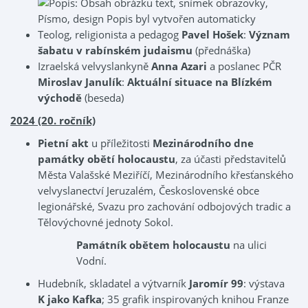
Teolog, religionista a pedagog
Pavel Hošek
:
Význam
šabatu v rabínském judaismu
(přednáška)
Izraelská velvyslankyně
Anna Azari
a poslanec PČR
Miroslav Janulík
:
Aktuální situace na Blízkém
východě
(beseda)
2024 (20. ročník)
Pietní akt
u příležitosti
Mezinárodního dne
památky obětí holocaustu
, za účasti představitelů
Města Valašské Meziříčí, Mezinárodního křesťanského
velvyslanectví Jeruzalém, Československé obce
legionářské, Svazu pro zachování odbojových tradic a
Tělovýchovné jednoty Sokol.
Památník obětem holocaustu
na ulici
Vodní.
Hudebník, skladatel a výtvarník
Jaromír 99
: výstava
K jako Kafka
; 35 grafik inspirovaných knihou Franze