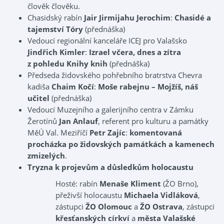
člověk člověku.
Chasidský rabín
Jair Jirmijahu Jerochim
:
Chasidé a
tajemství Tóry
(přednáška)
Vedoucí regionální kanceláře ICEJ pro Valašsko
Jindřich Kimler
:
Izrael včera, dnes a zítra
z pohledu Knihy knih
(přednáška)
Předseda židovského pohřebního bratrstva Chevra
kadiša
Chaim Kočí
:
Moše rabejnu – Mojžíš, náš
učitel
(přednáška)
Vedoucí Muzejního a galerijního centra v Zámku
Žerotínů
Jan Anlauf
, referent pro kulturu a památky
MěÚ Val. Meziříčí
Petr Zajíc
:
komentovaná
procházka po židovských památkách a kamenech
zmizelých
.
Tryzna k projevům a důsledkům holocaustu
Hosté: rabín
Menaše Kliment
(ŽO Brno),
přeživší holocaustu
Michaela Vidláková
,
zástupci
ŽO Olomouc
a
ŽO Ostrava
, zástupci
křesťanských církví
a
města Valašské