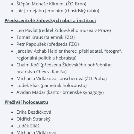
Štěpán Menaše Kliment (ŽO Brno)
Jair Jirmejahu Jerochim (chasidský rabín)
Představitelé židovských obcí a institucí
Leo Pavlát (ředitel Židovského muzea v Praze)
Tomáš Kraus (tajemník FŽO)
Petr Papoušek (předseda FŽO)
Jaroslav Achab Haidler (herec, překladatel, fotograf,
regionální politik a hebraista)
Chaim Kočí (předseda Židovského pohřebního
bratrstva Chevra Kadiša)
Michaela Vidláková Lauscherová (ŽO Praha)
Luděk Eliáš (pamětník holocaustu)
Avidan Madar (kantor brněnské synagogy)
Přeživší holocaustu
Erika Bezdíčková
Oldřich Stránský
Luděk Eliáš
Michaela Vidláková