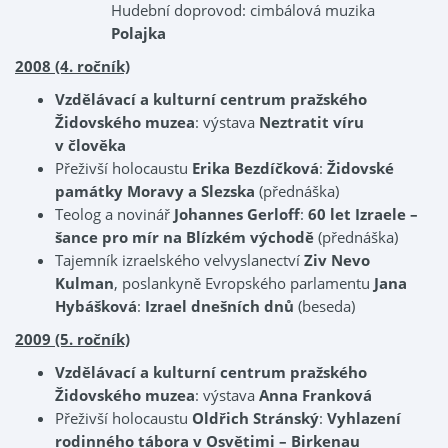
Hudební doprovod: cimbálová muzika
Polajka
2008 (4. ročník)
Vzdělávací a kulturní centrum pražského
Židovského muzea
: výstava
Neztratit víru
v člověka
Přeživší holocaustu
Erika Bezdíčková
:
Židovské
památky Moravy a Slezska
(přednáška)
Teolog a novinář
Johannes Gerloff
:
60 let Izraele –
šance pro mír na Blízkém východě
(přednáška)
Tajemník izraelského velvyslanectví
Ziv Nevo
Kulman
, poslankyně Evropského parlamentu
Jana
Hybášková
:
Izrael dnešních dnů
(beseda)
2009 (5. ročník)
Vzdělávací a kulturní centrum pražského
Židovského muzea
: výstava
Anna Franková
Přeživší holocaustu
Oldřich Stránský
:
Vyhlazení
rodinného tábora v Osvětimi – Birkenau