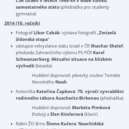
ČSR Izraeli v letech 1948-49 v době vzniku
samostatného státu
(přednáška pro studenty
gymnázia)
2014 (10. ročník)
Fotograf
Libor Cabák
: výstava fotografií „
Zmizelá
židovská stopa
“
zástupce velvyslance státu Izrael v ČR
Shachar Shelef
,
předseda Zahraničního výboru PS PČR
Karel
Schwanzerberg
:
Aktuální situace na blízkém
východě
(beseda)
Hudební doprovod: pěvecký soubor Tomáše
Novotného
Noah
historička
Kateřina Čapková
:
70. výročí vyvraždění
rodinného tábora Auschwitz-Birkenau
(přednáška)
Hudební doprovod:
Markéta Pimková
(hoboj) a
Elen Kimlerová
(klavír)
Rabín ŽO Brno
Šlomo Kučera
:
Noachidská