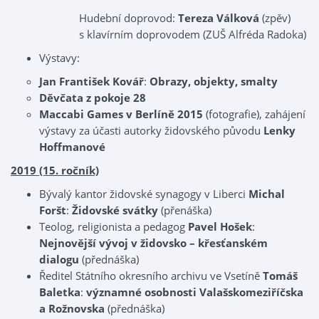
Hudební doprovod:
Tereza Válková
(zpěv)
s klavírním doprovodem (ZUŠ Alfréda Radoka)
Výstavy:
Jan František Kovář
:
Obrazy, objekty, smalty
Děvčata z pokoje 28
Maccabi Games v Berlíně 2015
(fotografie), zahájení
výstavy za účasti autorky židovského původu
Lenky
Hoffmanové
2019 (15. ročník)
Bývalý kantor židovské synagogy v Liberci
Michal
Foršt
:
Židovské svátky
(přenáška)
Teolog, religionista a pedagog
Pavel Hošek
:
Nejnovější vývoj v židovsko – křesťanském
dialogu
(přednáška)
Ředitel Státního okresního archivu ve Vsetíně
Tomáš
Baletka
:
významné osobnosti Valašskomeziříčska
a Rožnovska
(přednáška)