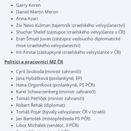
Garry Koren
Daniel Martin Meron
Anna Azari
Ziv Nevo Kulman (tajemník izraelského velvyslanectví)
Shachar Shelef (zástupce izraelského velvyslance v ČR)
Eran Šmuel Juvan (zástupce vedoucího diplomatické
mise izraelského velvyslanectví)
Irit Amitai (zástupkyně izraelského velvyslance v ČR)
Politici a pracovníci MZ ČR
Cyril Svoboda (ministr zahraničí)
Jana Hybášková (poslankyně, EP)
Hana Orgoníková (poslankyně, PS PČR)
Karel Schwarzenberg (ministr zahraničí)
Tomáš Petříček (ministr zahraničí)
Robert Řehák (diplomat)
Tomáš Pojar (bývalý velvyslanec ČR v Izraeli)
Jan Bartošek (místopředseda PS PČR)
Libor Michálek (senátor, S PČR)