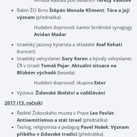
Alfréda Radoka pod vedením
Terezy Válkové
Rabín ŽO Brno
Štěpán Menaše Kliment
:
Tóra a její
význam
(přednáška)
Hudební doprovod: kantor brněnské synagogy
Avidan Madar
Izraelský jazzový kytarista a skladatel
Asaf Kehati
(koncert)
Izraelský velvyslanec
Gary Koren
a bývalý velvyslanec
ČR v Izraeli
Tomáš Pojar
:
Aktuální situace na
Blízkém východě
(beseda)
Hudební doprovod: skupina
Ester
Výstava:
Židovské školství a vzdělávání
2017 (13. ročník)
Ředitel Židovského muzea v Praze
Leo Pavlát
:
Antisemitismus a stát Izrael
(přednáška)
Teolog, religionista a pedagog
Pavel Hošek
:
Význam
příběhu v židovské tradici
(přednáška)