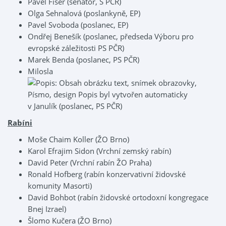
Pavel Fišer (senátor, S PČR)
Olga Sehnalová (poslankyně, EP)
Pavel Svoboda (poslanec, EP)
Ondřej Benešík (poslanec, předseda Výboru pro
evropské záležitosti PS PČR)
Marek Benda (poslanec, PS PČR)
Milosla
v Janulík (poslanec, PS PČR)
Rabíni
Moše Chaim Koller (ŽO Brno)
Karol Efrajim Sidon (Vrchní zemský rabín)
David Peter (Vrchní rabín ŽO Praha)
Ronald Hofberg (rabín konzervativní židovské
komunity Masorti)
David Bohbot (rabín židovské ortodoxní kongregace
Bnej Izrael)
Šlomo Kučera (ŽO Brno)