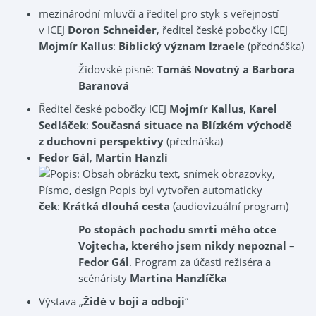
mezinárodní mluvčí a ředitel pro styk s veřejností
v ICEJ
Doron Schneider
, ředitel české pobočky ICEJ
Mojmír Kallus
:
Biblický význam Izraele
(přednáška)
Židovské písně:
Tomáš Novotný a Barbora
Baranová
Ředitel české pobočky ICEJ
Mojmír Kallus
,
Karel
Sedláček
:
Současná situace na Blízkém východě
z duchovní perspektivy
(přednáška)
Fedor Gál
,
Martin Hanzlí
ček
:
Krátká dlouhá cesta
(audiovizuální program)
Po stopách pochodu smrti mého otce
Vojtecha, kterého jsem nikdy nepoznal
–
Fedor Gál
. Program za účasti režiséra a
scénáristy
Martina Hanzlíčka
Výstava „
Židé v boji a odboji
“