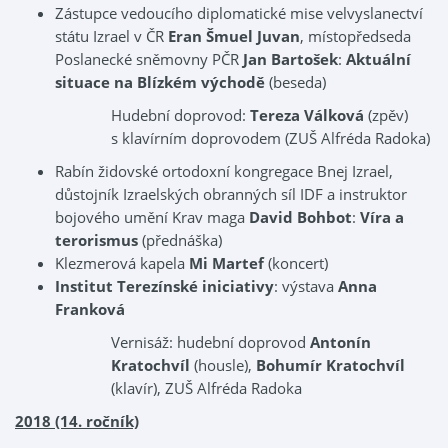
Zástupce vedoucího diplomatické mise velvyslanectví
státu Izrael v ČR
Eran Šmuel Juvan
, místopředseda
Poslanecké sněmovny PČR
Jan Bartošek
:
Aktuální
situace na Blízkém východě
(beseda)
Hudební doprovod:
Tereza Válková
(zpěv)
s klavírním doprovodem (ZUŠ Alfréda Radoka)
Rabín židovské ortodoxní kongregace Bnej Izrael,
důstojník Izraelských obranných síl IDF a instruktor
bojového umění Krav maga
David Bohbot
:
Víra a
terorismus
(přednáška)
Klezmerová kapela
Mi Martef
(koncert)
Institut Terezínské iniciativy
: výstava
Anna
Franková
Vernisáž: hudební doprovod
Antonín
Kratochvíl
(housle),
Bohumír Kratochvíl
(klavír), ZUŠ Alfréda Radoka
2018 (14. ročník)