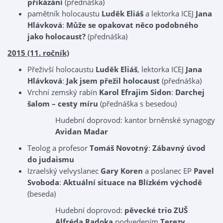
přikázání
(přednáška)
pamětník holocaustu
Luděk Eliáš
a lektorka ICEJ
Jana
Hlávková
:
Může se opakovat něco podobného
jako holocaust?
(přednáška)
2015 (11. ročník)
Přeživší holocaustu
Luděk Eliáš
, lektorka ICEJ
Jana
Hlávková
:
Jak jsem přežil holocaust
(přednáška)
Vrchní zemský rabín
Karol Efrajim Sidon
:
Darchej
šalom – cesty míru
(přednáška s besedou)
Hudební doprovod: kantor brněnské synagogy
Avidan Madar
Teolog a profesor
Tomáš Novotný
:
Zábavný úvod
do judaismu
Izraelský velvyslanec
Gary Koren
a poslanec EP
Pavel
Svoboda
:
Aktuální situace na Blízkém východě
(beseda)
Hudební doprovod:
pěvecké trio ZUŠ
Alfréda Radoka
podvedením
Terezy