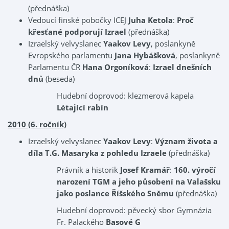
(přednáška)
Vedoucí finské pobočky ICEJ
Juha Ketola
:
Proč
křesťané podporují Izrael
(přednáška)
Izraelský velvyslanec
Yaakov Levy
, poslankyně
Evropského parlamentu
Jana Hybášková
, poslankyně
Parlamentu ČR
Hana Orgoníková
:
Izrael dnešních
dnů
(beseda)
Hudební doprovod: klezmerová kapela
Létající rabín
2010 (6. ročník)
Izraelský velvyslanec
Yaakov Levy
:
Význam života a
díla T.G. Masaryka z pohledu Izraele
(přednáška)
Právník a historik
Josef Kramář
:
160. výročí
narození TGM a jeho působení na Valašsku
jako poslance Říšského Sněmu
(přednáška)
Hudební doprovod: pěvecký sbor Gymnázia
Fr. Palackého
Basové G