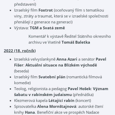
představení)
Izraelský film
Foxtrot
(oceňovaný film s tematikou
viny, ztráty a traumat, která se v izraelské společnosti
přenášejí z generace na generaci)
Výstava:
TGM a Svatá země
Komentář k výstavě Ředitel Státního okresního
archivu ve Vsetíně
Tomáš Baletka
2022 (18. ročník)
Izraelská velvyslankyně
Anna Azari
a senátor
Pavel
Fišer
:
Aktuální situace na Blízkém východě
(beseda)
Izraelský film
Svatební plán
(romantická filmová
komedie)
Teolog, religionista a pedagog
Pavel Hošek
:
Význam
šabatu v rabínském judaismu
(přednáška)
Klezmerová kapela
Létající rabín
(koncert)
Spisovatelka
Alena Mornštajnová
: autorské čtení
knihy
Hana
. Benefiční akce ve prospěch Nadace