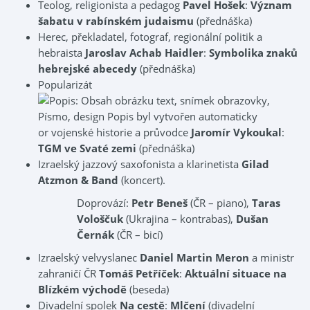
Teolog, religionista a pedagog
Pavel Hošek
:
Význam
šabatu v rabínském judaismu
(přednáška)
Herec, překladatel, fotograf, regionální politik a
hebraista
Jaroslav Achab Haidler
:
Symbolika znaků
hebrejské abecedy
(přednáška)
Popularizát
or vojenské historie a průvodce
Jaromír Vykoukal
:
TGM ve Svaté zemi
(přednáška)
Izraelský jazzový saxofonista a klarinetista
Gilad
Atzmon & Band
(koncert).
Doprovází:
Petr Beneš
(ČR – piano),
Taras
Vološčuk
(Ukrajina – kontrabas),
Dušan
Černák
(ČR – bicí)
Izraelský velvyslanec
Daniel Martin Meron
a ministr
zahraničí ČR
Tomáš Petříček
:
Aktuální situace na
Blízkém východě
(beseda)
Divadelní spolek
Na cestě
:
Mlčení
(divadelní