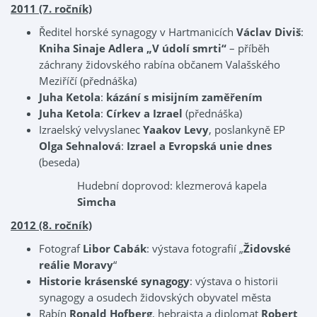
2011 (7. ročník)
Ředitel horské synagogy v Hartmanicích
Václav Diviš
:
Kniha Sinaje Adlera „V údolí smrti“
– příběh
záchrany židovského rabína občanem Valašského
Meziříčí (přednáška)
Juha Ketola
:
kázání s misijním zaměřením
Juha Ketola
:
Církev a Izrael
(přednáška)
Izraelský velvyslanec
Yaakov Levy
, poslankyně EP
Olga Sehnalová
:
Izrael a Evropská unie dnes
(beseda)
Hudební doprovod: klezmerová kapela
Simcha
2012 (8. ročník)
Fotograf
Libor Cabák
: výstava fotografií „
Židovské
reálie Moravy
“
Historie krásenské synagogy
: výstava o historii
synagogy a osudech židovských obyvatel města
Rabín
Ronald Hofberg
, hebraista a diplomat
Robert