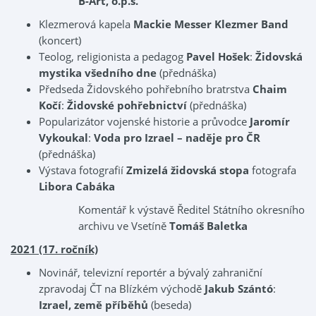
B-Art, o.p.s.
Klezmerová kapela
Mackie Messer Klezmer Band
(koncert)
Teolog, religionista a pedagog
Pavel Hošek
:
Židovská
mystika všedního dne
(přednáška)
Předseda Židovského pohřebního bratrstva
Chaim
Kočí
:
Židovské pohřebnictví
(přednáška)
Popularizátor vojenské historie a průvodce
Jaromír
Vykoukal
:
Voda pro Izrael – naděje pro ČR
(přednáška)
Výstava fotografií
Zmizelá židovská stopa
fotografa
Libora Cabáka
Komentář k výstavě Ředitel Státního okresního
archivu ve Vsetíně
Tomáš Baletka
2021 (17. ročník)
Novinář, televizní reportér a bývalý zahraniční
zpravodaj ČT na Blízkém východě
Jakub Szántó
:
Izrael, země příběhů
(beseda)