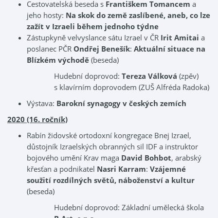
Cestovatelská beseda s
Františkem Tomancem
a
jeho hosty:
Na skok do země zaslíbené, aneb, co lze
zažít v Izraeli během jednoho týdne
Zástupkyně velvyslance sátu Izrael v ČR
Irit Amitai
a
poslanec PČR
Ondřej Benešík
:
Aktuální situace na
Blízkém východě
(beseda)
Hudební doprovod:
Tereza Válková
(zpěv)
s klavírním doprovodem (ZUŠ Alfréda Radoka)
Výstava:
Barokní synagogy v českých zemích
2020 (16. ročník)
Rabín židovské ortodoxní kongregace Bnej Izrael,
důstojník Izraelských obranných sil IDF a instruktor
bojového umění Krav maga
David Bohbot
, arabský
křesťan a podnikatel
Nasri Karram
:
Vzájemné
soužití rozdílných světů, náboženství a kultur
(beseda)
Hudební doprovod: Základní umělecká škola