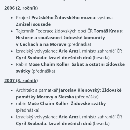
2006 (2. ročník)
Projekt
Pražského Židovského muzea
: výstava
Zmizelí sousedé
Tajemník Federace židovských obcí ČR
Tomáš Kraus
:
Historie a současnost židovské komunity
v Čechách a na Moravě
(přednáška)
Izraelský velvyslanec
Arie Arazi
, ministr zahraničí ČR
Cyril Svoboda
:
Izrael dnešních dnů
(beseda)
Rabín
Moše Chaim Koller
:
Šabat a ostatní židovské
svátky
(přednáška)
2007 (3. ročník)
Architekt a památkář
Jaroslav Klenovský
:
Židovské
památky Moravy a Slezska
(přednáška)
rabín
Moše Chaim Koller
:
Židovské svátky
(přednáška)
Izraelský velvyslanec
Arie Arazi
, ministr zahraničí ČR
Cyril Svoboda
:
Izrael dnešních dnů
(beseda)