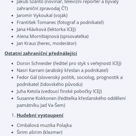
Jakub Szántó (novinář, televizní reportér a bývalý
zahraniční zpravodaj ČT)
Jaromír Vykoukal (voják)
František Tomanec (fotograf a podnikatel)
Jana Hlávková (lektorka ICEJ)
Alena Mornštajnová (spisovatelka)
Jan Kraus (herec, moderátor)
Ostatní zahraniční přednášející
Doron Schneider (ředitel pro styk s veřejností ICEJ)
Nasri Karram (arabský křesťan a podnikatel)
Fedor Gál (slovenský politik, sociolog, prognostik a
podnikatel židovského původu)
Juha Ketola (vedoucí finské pobočky ICEJ)
Susanne Kokkonen (ředitelka křesťanského oddělení
památníku Jad Va-Šem)
Hudební vystoupení
Cimbálová muzika Polajka
Širim aširim (klezmer)