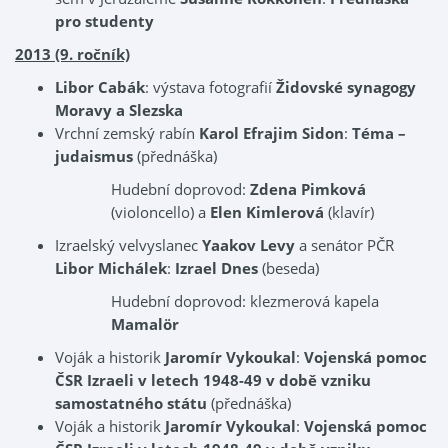
pro studenty
2013 (9. ročník)
Libor Cabák
: výstava fotografií
Židovské synagogy
Moravy a Slezska
Vrchní zemský rabín
Karol Efrajim Sidon
:
Téma –
judaismus
(přednáška)
Hudební doprovod:
Zdena Pimková
(violoncello) a
Elen Kimlerová
(klavír)
Izraelský velvyslanec
Yaakov Levy
a senátor PČR
Libor Michálek
:
Izrael Dnes
(beseda)
Hudební doprovod: klezmerová kapela
Mamalör
Voják a historik
Jaromír Vykoukal
:
Vojenská pomoc
ČSR Izraeli v letech 1948-49 v době vzniku
samostatného státu
(přednáška)
Voják a historik
Jaromír Vykoukal
:
Vojenská pomoc