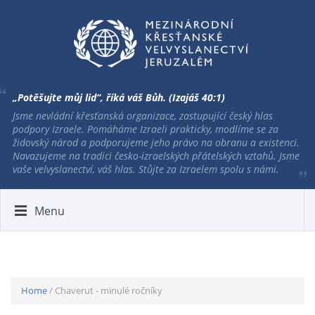
„Potěšujte můj lid“, říká váš Bůh. (Izajáš 40:1)
Jsme nevládní křesťanská organizace, zastupující český hlas
podpory Izraele. Pomáháme Izraeli prakticky, modlíme se za
židovský národ a podporujeme jeho právo na obranu a existenci.
Navazujeme na tradici česko-izraelských přátelských vztahů. Jsme
vaše velvyslanectví, váš hlas. Stůjte za Izraelem spolu s námi.
Menu
Home
/ Chaverut - minulé ročníky