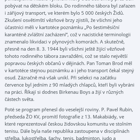
pobývat na dětském bloku. Do rodinného tábora byl zařazen
i zářijový transport, ve kterém bylo 5 000 českých Židů.
Zkušení osvětimští vězňové brzy zjistili, že všichni jeho
účastníci měli v kartotéce poznámku „Po šestiměsíční
karanténě zvláštní zacházení“, což v nacistické terminologii
znamenalo likvidaci v plynových komorách. A skutečně,
přesně na den 8. 3. 1944 byli všichni ještě žijící vězňové
tohoto rodinného tábora zavražděni, což se stalo největší
popravou českých občanů v dějinách. Pan Toman Brod měl
v kartotéce stejnou poznámku a i jeho transport čekal stejný
osud. Zázračně má však unikl. Při selekci na začátku
července byl jedním z 90 mladých chlapců, kteří byli vybráni
na práci. Říkají si dodnes Birkenau Boys a žijí v různých
částech světa.
Poté se program přenesl do veselejší roviny. P. Pavel Rubín,
předseda ŽO KV, promítl fotografie z 13. Makabiády, ve
které reprezentoval českou židovskou komunitu ve stolním
tenisu. Dále byla naše republika zastoupena v disciplínách
střelba, lukostřelba, šachy, tenis, badminton, judo a