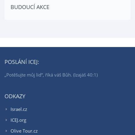
BUDOUCÍ AKCE
POSLÁNÍ ICEJ:
„Potěšujte můj lid“, říká váš Bůh. (Izajáš 40:1)
ODKAZY
Israel.cz
ICEJ.org
Olive Tour.cz