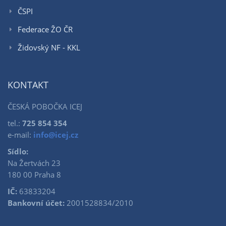
ČSPI
Federace ŽO ČR
Židovský NF - KKL
KONTAKT
ČESKÁ POBOČKA ICEJ
tel.:
725 854 354
e-mail:
info@icej.cz
Sídlo:
Na Žertvách 23
180 00 Praha 8
IČ:
63833204
Bankovní účet:
2001528834/2010