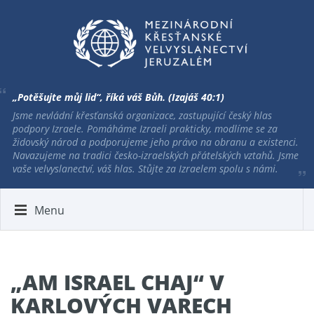
„Potěšujte můj lid“, říká váš Bůh. (Izajáš 40:1)
Jsme nevládní křesťanská organizace, zastupující český hlas
podpory Izraele. Pomáháme Izraeli prakticky, modlíme se za
židovský národ a podporujeme jeho právo na obranu a existenci.
Navazujeme na tradici česko-izraelských přátelských vztahů. Jsme
vaše velvyslanectví, váš hlas. Stůjte za Izraelem spolu s námi.
Menu
„AM ISRAEL CHAJ“ V
KARLOVÝCH VARECH