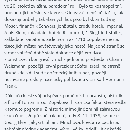
ve 20. století zvláštní, paradoxní roli. Bylo to kosmopolitní,
prosperující město, ve které se židovské menšině dařilo, jak
dokazují příběhy tak slavných lidí, jako byl sklář Ludwig
Moser, finančník Schwarz, jenž stál u zrodu hotelu Imperial,
Alois Klein, zakladatel hotelu Richmond, či Siegfried Müller,
zakladatel sanatoria. Židé tvořili asi 1/10 populace města,
tisíce jich město navštěvovaly jako hosté. Na jedné straně se
v meziválečné době stalo dokonce dějištěm dvou
sionistických kongresů, z nichž jednomu předsedal i Chaim
Weizmann, pozdější první prezident Státu Izrael, na straně
druhé zde sídlil sudetoněmecký knihkupec, později
nechvalně proslulý nacistický pohlavár a vrah Karl Hermann
Frank.
Dále přednesl svůj příspěvek pamětník holocaustu, historik
a filosof Toman Brod. Zopakoval historická fakta, která vedla
k tomuto pogromu. Z historie mimo jiné zmínil zajímavou
skutečnost, že přesně rok poté, tedy 8. 11. 1939, se pokusil
Georg Elser, jakýsi truhlář z Mnichova, křesťan a pacifista,
zabránit předpokládanému vývoji války. Adolf Hitler každý