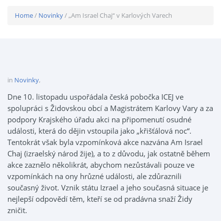
Home
/
Novinky
/ „Am Israel Chaj“ v Karlových Varech
in
Novinky
,
Dne 10. listopadu uspořádala česká pobočka ICEJ ve
spolupráci s Židovskou obcí a Magistrátem Karlovy Vary a za
podpory Krajského úřadu akci na připomenutí osudné
události, která do dějin vstoupila jako „křišťálová noc“.
Tentokrát však byla vzpomínková akce nazvána Am Israel
Chaj (izraelský národ žije), a to z důvodu, jak ostatně během
akce zaznělo několikrát, abychom nezůstávali pouze ve
vzpomínkách na ony hrůzné události, ale zdůraznili
současný život. Vznik státu Izrael a jeho současná situace je
nejlepší odpovědí těm, kteří se od pradávna snaží Židy
zničit.