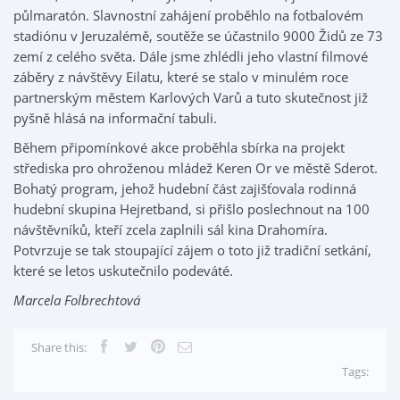
půlmaratón. Slavnostní zahájení proběhlo na fotbalovém
stadiónu v Jeruzalémě, soutěže se účastnilo 9000 Židů ze 73
zemí z celého světa. Dále jsme zhlédli jeho vlastní filmové
záběry z návštěvy Eilatu, které se stalo v minulém roce
partnerským městem Karlových Varů a tuto skutečnost již
pyšně hlásá na informační tabuli.
Během připomínkové akce proběhla sbírka na projekt
střediska pro ohroženou mládež Keren Or ve městě Sderot.
Bohatý program, jehož hudební část zajišťovala rodinná
hudební skupina Hejretband, si přišlo poslechnout na 100
návštěvníků, kteří zcela zaplnili sál kina Drahomíra.
Potvrzuje se tak stoupající zájem o toto již tradiční setkání,
které se letos uskutečnilo podeváté.
Marcela Folbrechtová
Share this:
Tags: