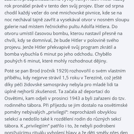
rok pronášel právě v tento den svůj projev. Elser od srpna
chodil každý večer do oné mnichovské pivnice, kde se na
noc nechával tajně zavřít a vysekával otvor v nosném sloupu
galerie nad místem řečnického pultu Adolfa Hitlera. Do
otvoru umístil časovou bombu, kterou nastavil přesně na
chvíli, kdy se domníval, že bude Hitler v polovině svého
projevu. Jenže Hitler překvapivě svůj program zkrátil a
bomba vybuchla 6 minut po jeho odchodu. Chybělo
pouhých 6 minut, které mohly rozhodnout dějiny.
Poté se pan Brod (ročník 1929) rozhovořil o svém vlastním
příběhu, kdy nejprve strávil 1,5 roku v Terezíně, což ještě
díky péči židovské samosprávy nebyla pro mladé lidi ta
úplně nejhorší zkušenost. Ta začala až deportací do
Osvětimi, kam odjeli v prosinci 1943 a byli zařazeni do tzv.
rodinného tábora. Při příjezdu se jim dostalo na osvětimské
poměry nebývalých „privilegií“: neprocházeli obvyklou
selekcí a nedošlo také k rozdělení rodin do různých sekcí
tábora. K „privilegiím“ patřilo i to, že nebyli podrobeni
ponižujícímu rituálu vyholení hlavy a že děti směly přes den