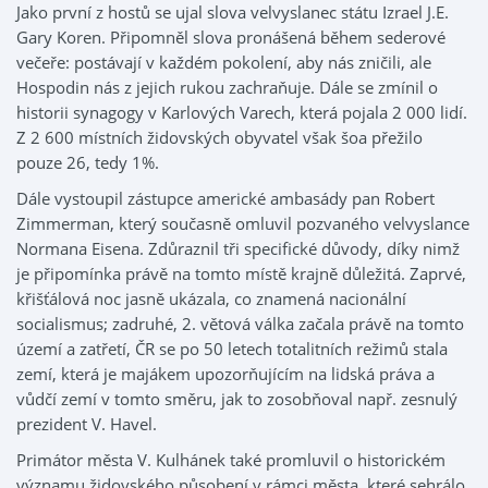
Jako první z hostů se ujal slova velvyslanec státu Izrael J.E.
Gary Koren. Připomněl slova pronášená během sederové
večeře: postávají v každém pokolení, aby nás zničili, ale
Hospodin nás z jejich rukou zachraňuje. Dále se zmínil o
historii synagogy v Karlových Varech, která pojala 2 000 lidí.
Z 2 600 místních židovských obyvatel však šoa přežilo
pouze 26, tedy 1%.
Dále vystoupil zástupce americké ambasády pan Robert
Zimmerman, který současně omluvil pozvaného velvyslance
Normana Eisena. Zdůraznil tři specifické důvody, díky nimž
je připomínka právě na tomto místě krajně důležitá. Zaprvé,
křišťálová noc jasně ukázala, co znamená nacionální
socialismus; zadruhé, 2. větová válka začala právě na tomto
území a zatřetí, ČR se po 50 letech totalitních režimů stala
zemí, která je majákem upozorňujícím na lidská práva a
vůdčí zemí v tomto směru, jak to zosobňoval např. zesnulý
prezident V. Havel.
Primátor města V. Kulhánek také promluvil o historickém
významu židovského působení v rámci města, které sehrálo