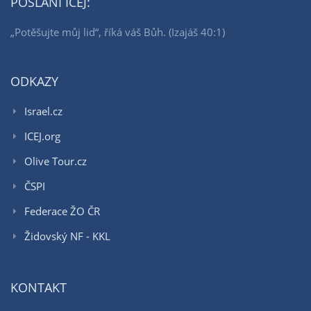
POSLÁNÍ ICEJ:
„Potěšujte můj lid“, říká váš Bůh. (Izajáš 40:1)
ODKAZY
Israel.cz
ICEJ.org
Olive Tour.cz
ČSPI
Federace ŽO ČR
Židovský NF - KKL
KONTAKT