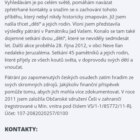
Vyhledávám je po celém světě, pomáhám navázat
zpřetrhané kontakty a snažím se o zachování tohoto
příběhu, který nebyl nikdy historicky zmapován. Již jsem
našla třicet „dětí“ a jejich rodin. Vloni jsem představila
výsledky pátrání v Památníku Jad Vašem. Konalo se tam také
dojemné setkání dvou „dětí“, které se neviděly sedmdesát
let. Další akce proběhla 28. října 2012, v obci Neve Ilan
nedaleko Jeruzaléma. Setkání 45 pamětníků a jejich rodin,
které přijely ze všech koutů světa, v doprovodu svých dětí a
vnoučat.
Pátrání po zapomenutých českých osudech zatím hradím ze
svých skromných zdrojů. Jakýkoliv finanční příspěvek
pomůže tomu, abych jich mohla více zdokumentovat. V roce
2011 jsem založila Občanské sdružení Češi v zahraničí
(registrované u Min. vnitra pod číslem VS/1-1/85772/11-R).
Účet: 107-2082020257/0100
KONTAKTY: