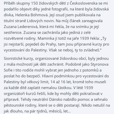
Příběh skupiny 150 židovských dětí z Československa se mi
podařilo objevit díky jedné fotografii, na které byla židovská
dívka, Helenka Böhmová. Její osud jsem publikovala na
titulní straně Lidových novin. Na můj článek zareagovala
Zuzana Ledererová, která mi řekla, že na snímku je její
sestřenice. Zuzana se zachránila jako jediná z celé
rozvětvené rodiny. Maminka jí totiž na jaře 1939 řekla: „Ty
jsi nejstarší, pojedeš do Prahy, tam jsou přípravné kurzy pro
vycestování do Palestiny. Však se neboj, ty to zvládneš.“
Sionistické kurzy, organizované židovskou obcí, byly jednou
z mála možností jak děti zachránit. Podobně jako Styronova
Sofie i tito rodiče mohli vybrat jen jednoho z potomků a
poslat ho do bezpečí. Hlavní podmínkou pro vycestování do
Palestiny byl věkový limit, 14 až 16 let, kromě toho museli
za každé dítě zaplatit nemalou částkou. V létě 1939
organizátoři kurzů řešili, kde by mohly děti pokračovat v
přípravě. Tehdy neutrální Dánsko nabídlo pomoc a sehnalo
pěstounské rodiny, které se o děti postarají. Nikdo netušil na
jak dlouho, na pár týdnů, měsíců, let…