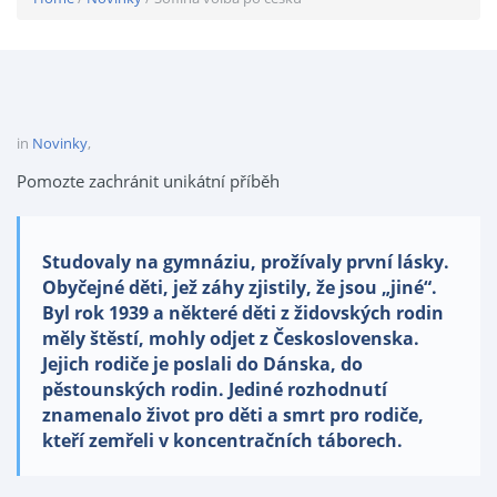
in
Novinky
,
Pomozte zachránit unikátní příběh
Studovaly na gymnáziu, prožívaly první lásky.
Obyčejné děti, jež záhy zjistily, že jsou „jiné“.
Byl rok 1939 a některé děti z židovských rodin
měly štěstí, mohly odjet z Československa.
Jejich rodiče je poslali do Dánska, do
pěstounských rodin. Jediné rozhodnutí
znamenalo život pro děti a smrt pro rodiče,
kteří zemřeli v koncentračních táborech.