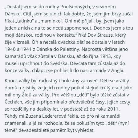
„Dostal jsem se do rodiny Poulsenových, v severním
Dánsku. Cítil jsem se u nich tak dobře, že jsem jim brzy začal
říkat „tatínku“ a „maminko“. Oni mě přijali, byl jsem jako
jeden z nich a na to se nedá zapomenout. Dodnes jsem s tou
mojí dánskou rodinou v kontaktu“ říká Dov Strauss, který
žije v Izraeli. On a necelá dvacítka dětí se dostala v letech
1940 a 1941 z Dánska do Palestiny. Naprostá většina jeho
kamarádů však zůstala v Dánsku, až do října 1943, kdy
museli uprchnout do Švédska. Děvčata tam zůstala až do
konce války, chlapci se přihlásili do naší armády v Anglii.
Konec války byl radostný i bolestný zároveň. Děti se vrátily
domů a zjistily, že jejich rodiny potkal stejně krutý osud jako
miliony Židů za války. Pro většinu „dětí“ bylo těžké zůstat v
Čechách, vše jim připomínalo předválečné časy. Jejich cesty
se rozdělily na desítky let, v podstatě až do roku 2011.
Tehdy mi Zuzana Ledererová řekla, co pro ni kamarádi
znamenali, a já se rozhodla, že se pokusím tyto „děti“ (nyní
téměř devadesátileté pamětníky) vyhledat.