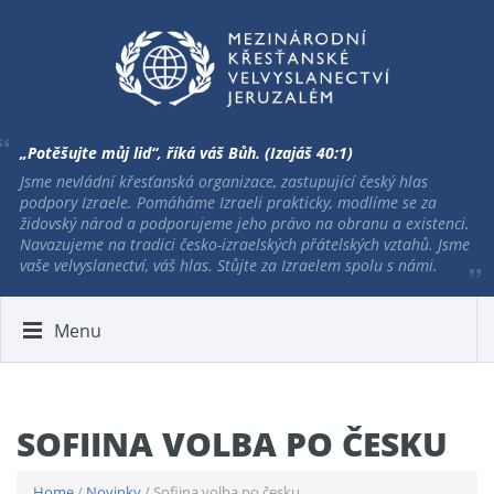
„Potěšujte můj lid“, říká váš Bůh. (Izajáš 40:1)
Jsme nevládní křesťanská organizace, zastupující český hlas
podpory Izraele. Pomáháme Izraeli prakticky, modlíme se za
židovský národ a podporujeme jeho právo na obranu a existenci.
Navazujeme na tradici česko-izraelských přátelských vztahů. Jsme
vaše velvyslanectví, váš hlas. Stůjte za Izraelem spolu s námi.
Menu
SOFIINA VOLBA PO ČESKU
Home
/
Novinky
/ Sofiina volba po česku