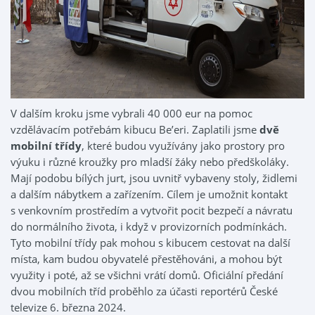
V dalším kroku jsme vybrali 40 000 eur na pomoc
vzdělávacím potřebám kibucu Be’eri. Zaplatili jsme
dvě
mobilní třídy
, které budou využívány jako prostory pro
výuku i různé kroužky pro mladší žáky nebo předškoláky.
Mají podobu bílých jurt, jsou uvnitř vybaveny stoly, židlemi
a dalším nábytkem a zařízením. Cílem je umožnit kontakt
s venkovním prostředím a vytvořit pocit bezpečí a návratu
do normálního života, i když v provizorních podmínkách.
Tyto mobilní třídy pak mohou s kibucem cestovat na další
místa, kam budou obyvatelé přestěhováni, a mohou být
využity i poté, až se všichni vrátí domů. Oficiální předání
dvou mobilních tříd proběhlo za účasti reportérů České
televize 6. března 2024.