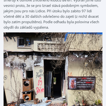
směřují k obnově zničeného kibucu Be’eri. Vybrali jsme tuto
vesnici proto, že se pro Izrael stává podobným symbolem,
jakým jsou pro nás Lidice. Při útoku bylo zabito 97 lidí
včetně dětí a 30 dalších odvlečeno do zajetí (z nichž dvacet
bylo zatím propuštěno). Podle odhadu byla polovina všech
obydlí do základů vypálena.