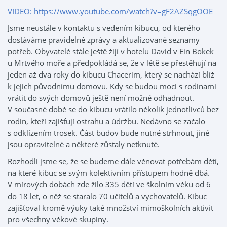
VIDEO: https://www.youtube.com/watch?v=gF2AZSqgOOE
Jsme neustále v kontaktu s vedením kibucu, od kterého
dostáváme pravidelně zprávy a aktualizované seznamy
potřeb. Obyvatelé stále ještě žijí v hotelu David v Ein Bokek
u Mrtvého moře a předpokládá se, že v létě se přestěhují na
jeden až dva roky do kibucu Chacerim, který se nachází blíž
k jejich původnímu domovu. Kdy se budou moci s rodinami
vrátit do svých domovů ještě není možné odhadnout.
V současné době se do kibucu vrátilo několik jednotlivců bez
rodin, kteří zajišťují ostrahu a údržbu. Nedávno se začalo
s odklízením trosek. Část budov bude nutné strhnout, jiné
jsou opravitelné a některé zůstaly netknuté.
Rozhodli jsme se, že se budeme dále věnovat potřebám dětí,
na které kibuc se svým kolektivním přístupem hodně dbá.
V mírových dobách zde žilo 335 dětí ve školním věku od 6
do 18 let, o něž se staralo 70 učitelů a vychovatelů. Kibuc
zajišťoval kromě výuky také množství mimoškolních aktivit
pro všechny věkové skupiny.