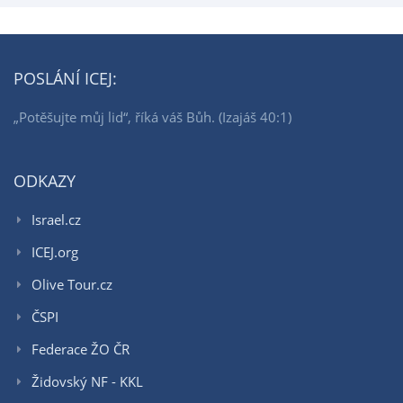
POSLÁNÍ ICEJ:
„Potěšujte můj lid“, říká váš Bůh. (Izajáš 40:1)
ODKAZY
Israel.cz
ICEJ.org
Olive Tour.cz
ČSPI
Federace ŽO ČR
Židovský NF - KKL