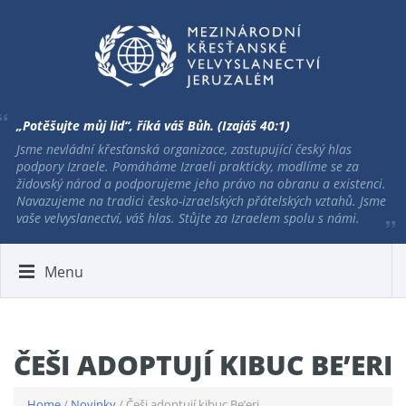
„Potěšujte můj lid“, říká váš Bůh. (Izajáš 40:1)
Jsme nevládní křesťanská organizace, zastupující český hlas
podpory Izraele. Pomáháme Izraeli prakticky, modlíme se za
židovský národ a podporujeme jeho právo na obranu a existenci.
Navazujeme na tradici česko-izraelských přátelských vztahů. Jsme
vaše velvyslanectví, váš hlas. Stůjte za Izraelem spolu s námi.
Menu
ČEŠI ADOPTUJÍ KIBUC BE’ERI
Home
/
Novinky
/ Češi adoptují kibuc Be’eri