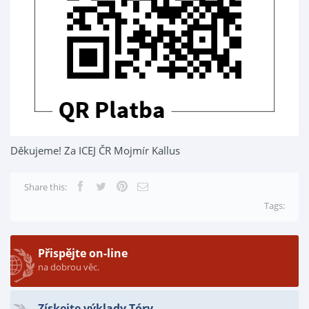
Děkujeme! Za ICEJ ČR Mojmír Kallus
Share this:
Tags:
Přispějte on-line
na dobrou věc.
Získejte výklady Tóry