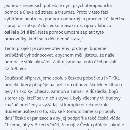
Jednou z největších potřeb je nyní psychoterapeutická
pomoc a úleva od stresu a traumat. Proto v této fázi
vybíráme peníze na podporu odborných pracovníků, kteří se
starají o sirotky. V důsledku masakru 7. října v kibucu
osiřelo 31 dětí
. Naše pomoc umožní zaplatit tyto
pracovníky, kteří se o děti denně starají.
Tento projekt je časově otevřený, proto jej budeme
průběžně vyhodnocovat, abychom měli jistotu, že naše
pomoc je stále aktuální. Zatím jsme na tento účel poslali
22 500 eur.
Současně připravujeme spolu s českou pobočkou JNF-KKL
projekt, který přispěje na fyzickou obnovu školek. V kibucu
byly tři školky: Chacav, Amnon a Tamar. V důsledku bojů
s teroristy, kteří se v nich skrývali, byly všechny tři budovy
značně poničeny a vyžádají si kompletní rekonstrukci.
Budeme usilovat o to, aby se k tomuto záměru připojily
další české organizace a aby jej podpořila také česká vláda.
Chceme, aby v Be’eri věděli, že mají v Česku přátele. Jakmile