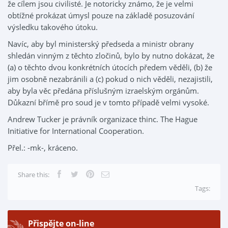
že cílem jsou civilisté. Je notoricky známo, že je velmi
obtížné prokázat úmysl pouze na základě posuzování
výsledku takového útoku.
Navíc, aby byl ministerský předseda a ministr obrany
shledán vinným z těchto zločinů, bylo by nutno dokázat, že
(a) o těchto dvou konkrétních útocích předem věděli, (b) že
jim osobně nezabránili a (c) pokud o nich věděli, nezajistili,
aby byla věc předána příslušným izraelským orgánům.
Důkazní břímě pro soud je v tomto případě velmi vysoké.
Andrew Tucker je právník organizace thinc. The Hague
Initiative for International Cooperation.
Přel.: -mk-, kráceno.
Share this:
Tags:
Přispějte on-line