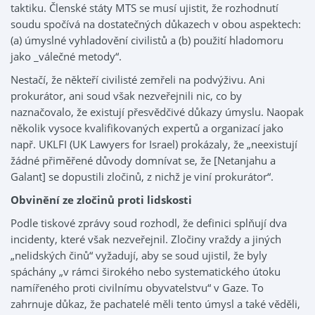
taktiku. Členské státy MTS se musí ujistit, že rozhodnutí
soudu spočívá na dostatečných důkazech v obou aspektech:
(a) úmyslné vyhladovění civilistů a (b) použití hladomoru
jako _válečné metody“.
Nestačí, že někteří civilisté zemřeli na podvýživu. Ani
prokurátor, ani soud však nezveřejnili nic, co by
naznačovalo, že existují přesvědčivé důkazy úmyslu. Naopak
několik vysoce kvalifikovaných expertů a organizací jako
např. UKLFI (UK Lawyers for Israel) prokázaly, že „neexistují
žádné přiměřené důvody domnívat se, že [Netanjahu a
Galant] se dopustili zločinů, z nichž je viní prokurátor“.
Obvinění ze zločinů proti lidskosti
Podle tiskové zprávy soud rozhodl, že definici splňují dva
incidenty, které však nezveřejnil. Zločiny vraždy a jiných
„nelidských činů“ vyžadují, aby se soud ujistil, že byly
spáchány „v rámci širokého nebo systematického útoku
namířeného proti civilnímu obyvatelstvu“ v Gaze. To
zahrnuje důkaz, že pachatelé měli tento úmysl a také věděli,