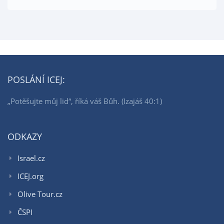
POSLÁNÍ ICEJ:
„Potěšujte můj lid“, říká váš Bůh. (Izajáš 40:1)
ODKAZY
Israel.cz
ICEJ.org
Olive Tour.cz
ČSPI