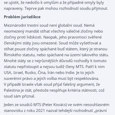
se ujistit, že nedošlo k omylům a že případné omyly byly
napraveny. Teprve pak mohou rozhodnutí soudu přijmout.
Problém jurisdikce
Mezinárodní trestní soud není globální soud. Nemá
neomezený mandát stíhat všechny válečné zločiny nebo
zločiny proti lidskosti. Naopak, jeho pravomoci svěřené
členskými státy jsou omezené. Soud může vyšetřovat a
stíhat pouze zločiny spáchané buď státem, který je stranou
Římského statutu, nebo spáchané na území takového státu.
Mnohé státy se z nejrůznějších důvodů rozhodly k tomuto
statutu nepřistoupit a nejsou tudíž členy MTS. Patří k nim
USA, Izrael, Rusko, Čína, Írán nebo Indie. Je to jejich
suverénní právo a jejich volba musí být respektována.
V případě Izraele však soud přijal falešný argument, že
Palestina je stát, přestože nesplňuje kritéria státnosti, což
soud sám přiznal.
Jeden ze soudců MTS (Peter Kovács) ve svém nesouhlasném
stanovisku z roku 2021 nazval tehdejší rozhodnutí „právní