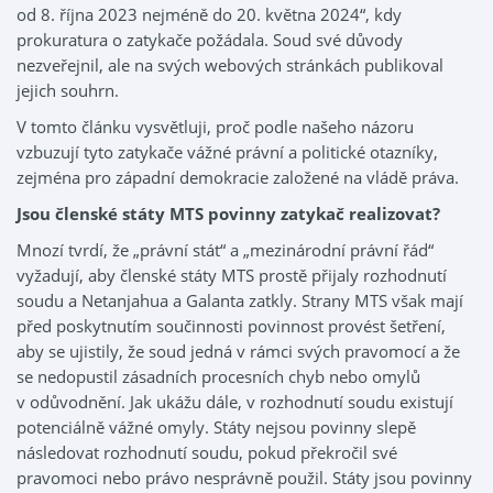
od 8. října 2023 nejméně do 20. května 2024“, kdy
prokuratura o zatykače požádala. Soud své důvody
nezveřejnil, ale na svých webových stránkách publikoval
jejich souhrn.
V tomto článku vysvětluji, proč podle našeho názoru
vzbuzují tyto zatykače vážné právní a politické otazníky,
zejména pro západní demokracie založené na vládě práva.
Jsou členské státy MTS povinny zatykač realizovat?
Mnozí tvrdí, že „právní stát“ a „mezinárodní právní řád“
vyžadují, aby členské státy MTS prostě přijaly rozhodnutí
soudu a Netanjahua a Galanta zatkly. Strany MTS však mají
před poskytnutím součinnosti povinnost provést šetření,
aby se ujistily, že soud jedná v rámci svých pravomocí a že
se nedopustil zásadních procesních chyb nebo omylů
v odůvodnění. Jak ukážu dále, v rozhodnutí soudu existují
potenciálně vážné omyly. Státy nejsou povinny slepě
následovat rozhodnutí soudu, pokud překročil své
pravomoci nebo právo nesprávně použil. Státy jsou povinny