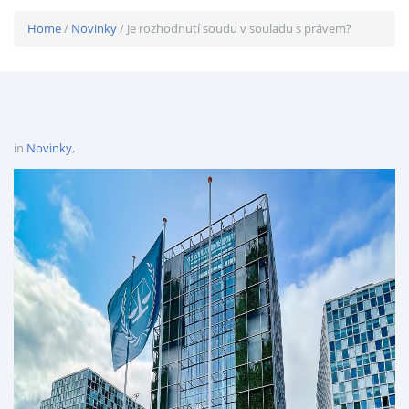
Home
/
Novinky
/ Je rozhodnutí soudu v souladu s právem?
in
Novinky
,