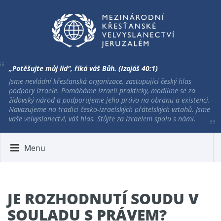
„Potěšujte můj lid“, říká váš Bůh. (Izajáš 40:1)
Jsme nevládní křesťanská organizace, zastupující český hlas
podpory Izraele. Pomáháme Izraeli prakticky, modlíme se za
židovský národ a podporujeme jeho právo na obranu a existenci.
Navazujeme na tradici česko-izraelských přátelských vztahů. Jsme
vaše velvyslanectví, váš hlas. Stůjte za Izraelem spolu s námi.
Menu
JE ROZHODNUTÍ SOUDU V
SOULADU S PRÁVEM?