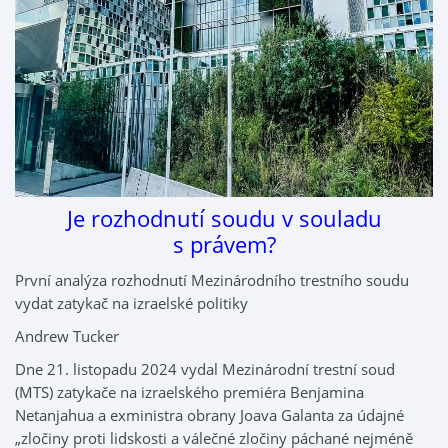
Je rozhodnutí soudu v souladu
s právem?
První analýza rozhodnutí Mezinárodního trestního soudu
vydat zatykač na izraelské politiky
Andrew Tucker
Dne 21. listopadu 2024 vydal Mezinárodní trestní soud
(MTS) zatykače na izraelského premiéra Benjamina
Netanjahua a exministra obrany Joava Galanta za údajné
„zločiny proti lidskosti a válečné zločiny páchané nejméně