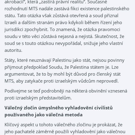
akrobacií“, která „zastírá právní realitu“. Současné
rozhodnutí MTS nadále zastává fikci existence palestinského
státu. Tato otázka však zůstává otevřená a soud přiznal
Izraeli a dalším stranám právo kdykoli během řízení jeho
jurisdikci zpochybnit. To znamená, že otázka pravomoci
soudu v této věci zůstává nejasná a nejistá. Skutečnost, že
soud se s touto otázkou nevypořádal, snižuje jeho vlastní
autoritu.
Státy, které neuznávají Palestinu jako stát, nejsou povinny
přijmout předpoklad Soudu, že Palestina státem je. Lze
argumentovat, že to by mohl být důvod pro členský stát
MTS, aby zatykače proti izraelským vůdcům neprovedl.
Podívejme se teď podrobněji na některá obvinění vznesená
proti izraelským představitelům.
Válečný zločin úmyslného vyhladovění civilistů
používaného jako válečná metoda
Klíčový aspekt u tohoto válečného zločinu je prokázat, že
jeho pachatelé záměrně použili vyhladovění jako válečnou