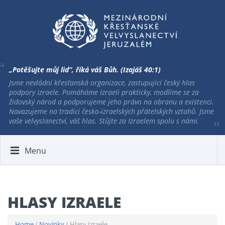
„Potěšujte můj lid“, říká váš Bůh. (Izajáš 40:1)
Jsme nevládní křesťanská organizace, zastupující český hlas
podpory Izraele. Pomáháme Izraeli prakticky, modlíme se za
židovský národ a podporujeme jeho právo na obranu a existenci.
Navazujeme na tradici česko-izraelských přátelských vztahů. Jsme
vaše velvyslanectví, váš hlas. Stůjte za Izraelem spolu s námi.
Menu
HLASY IZRAELE
Home
/
Novinky
/ Hlasy Izraele