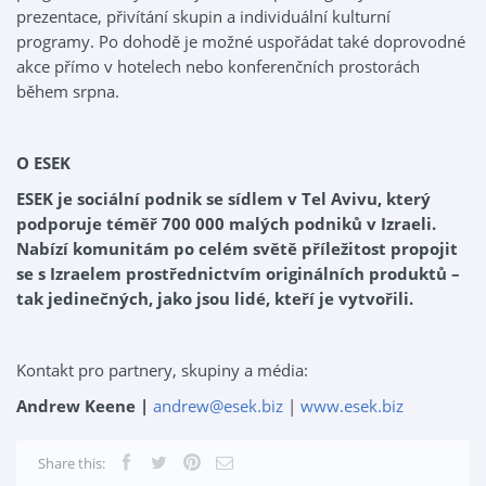
prezentace, přivítání skupin a individuální kulturní
programy. Po dohodě je možné uspořádat také doprovodné
akce přímo v hotelech nebo konferenčních prostorách
během srpna.
O ESEK
ESEK je sociální podnik se sídlem v Tel Avivu, který
podporuje téměř 700 000 malých podniků v Izraeli.
Nabízí komunitám po celém světě příležitost propojit
se s Izraelem prostřednictvím originálních produktů –
tak jedinečných, jako jsou lidé, kteří je vytvořili.
Kontakt pro partnery, skupiny a média:
Andrew Keene |
andrew@esek.biz
|
www.esek.biz
Share this: