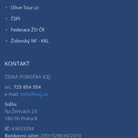
Olive Tour.cz
ČSPI
Federace ŽO ČR
Židovský NF - KKL
KONTAKT
ČESKÁ POBOČKA ICEJ
tel.:
725 854 354
e-mail:
info@icej.cz
Sídlo:
Na Žertvách 23
180 00 Praha 8
IČ:
63833204
Bankovní účet:
2001528834/2010