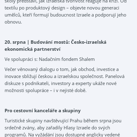
školy představí, jak izraelská tvořivost reaguje na krizi. Od
textilu po produktový design – objevte novou generaci
umělců, kteří formují budoucnost Izraele a podporují jeho
obnovu.
20. srpna | Budování mostů: Česko-izraelská
ekonomická partnerství
Ve spolupráci s: Nadačním fondem Shalem
Večer věnovaný dialogu o tom, jak obchod, investice a
inovace sbližují českou a izraelskou společnost. Panelová
diskuze s podnikateli, investory a experty ukáže nové
možnosti spolupráce – i v nejisté době.
Pro cestovní kanceláře a skupiny
Turistické skupiny navštěvující Prahu během srpna jsou
srdečně zvány, aby zařadily Hlasy Izraele do svých
programů. Na vyžádání jsou dostupné anglicky vedené