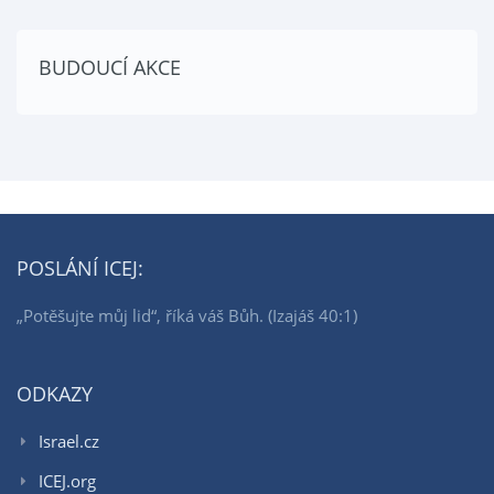
BUDOUCÍ AKCE
POSLÁNÍ ICEJ:
„Potěšujte můj lid“, říká váš Bůh. (Izajáš 40:1)
ODKAZY
Israel.cz
ICEJ.org