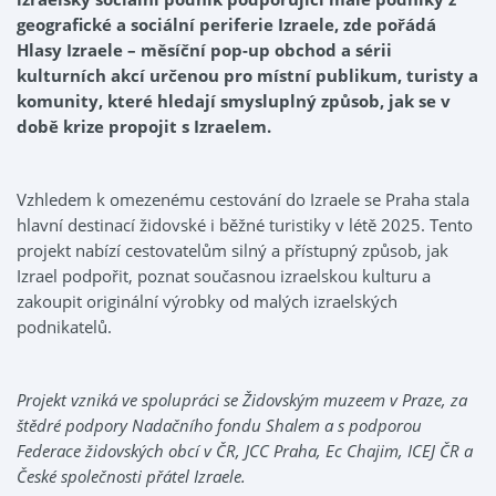
geografické a sociální periferie Izraele, zde pořádá
Hlasy Izraele – měsíční pop-up obchod a sérii
kulturních akcí určenou pro místní publikum, turisty a
komunity, které hledají smysluplný způsob, jak se v
době krize propojit s Izraelem.
Vzhledem k omezenému cestování do Izraele se Praha stala
hlavní destinací židovské i běžné turistiky v létě 2025. Tento
projekt nabízí cestovatelům silný a přístupný způsob, jak
Izrael podpořit, poznat současnou izraelskou kulturu a
zakoupit originální výrobky od malých izraelských
podnikatelů.
Projekt vzniká ve spolupráci se Židovským muzeem v Praze, za
štědré podpory Nadačního fondu Shalem a s podporou
Federace židovských obcí v ČR, JCC Praha, Ec Chajim, ICEJ ČR a
České společnosti přátel Izraele.