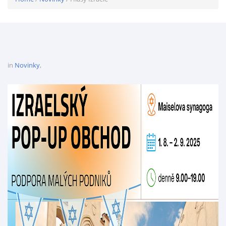
in
Novinky
,