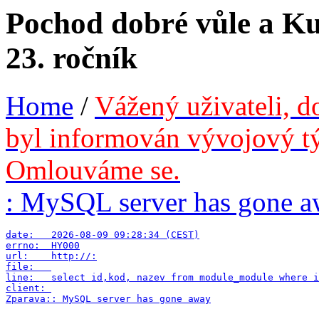
Pochod dobré vůle a Ku
23. ročník
Home
/
Vážený uživateli, d
byl informován vývojový tý
Omlouváme se.
: MySQL server has gone 
date:   2026-08-09 09:28:34 (CEST)

errno:  HY000

url:    http://:

file:   

line:   select id,kod, nazev from module_module where i
client: 
