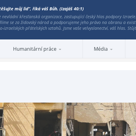
ěšujte můj lid“, říká váš Bůh. (Izajáš 40:1)
 nevládní křesťanská organizace, zastupující český hlas podpory Izrael
líme se za židovský národ a podporujeme jeho právo na obranu a exist
o-izraelských přátelských vztahů. Jsme vaše velvyslanectví, váš hlas. Stů
HEM VÁLKY
Humanitární práce
Média