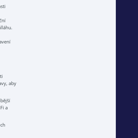
sti
ční
lláhu.
avení
ti
avy, aby
bější
Fi a
ých