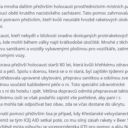
 mnoha dalším přeživším holocaust prostřednictvím místních p
árnoucí oběti krutého nacistického zacházení. Tato pomoc zahrnoval
ní potravin přeživším, kteří kvůli neustálé hrozbě raketových úto
i.
ust, kteří nebydlí v blízkosti snadno dostupných protiraketových
a, kde mohli během války najít krátkodobé útočiště. Mnohé z těch
vu sanitkami a vozidly vybavenými plošinou pro vozíčkáře, zatí
kromými vozy.
rava přeživší holocaust starší 80 let, která kvůli křehkému zdra
 a péči. Spolu s dcerou, která se o ni stará, byl zajištěn týdenní 
potřebovala upravené ubytování, přepravu sanitkou a odolnou zve
ytnou součástí každodenní péče o ni. Toto speciální zdravotnické
 s ní do hotelu i zpět. Většina dopravců odmítá přepravovat takto
ému úsilí se však podařilo zajistit vše potřebné, aby paní i s
 mohla tak odpočívat bez obav, zda se včas dostane do úkrytu.
ší pomoci přeživším šoa je případ, kdy Křesťanské velvyslanect
mž se tým ICEJ AID setkal poté, co mu silný zásah rakety v Beer
ávštěvě místa výbuchu se viceprezidentka ICEJ pro pomoc a aliju N