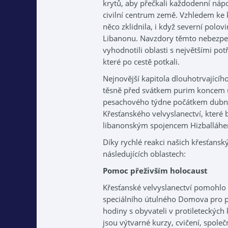
krytů, aby přečkali každodenní nápo
civilní centrum země. Vzhledem ke 
něco zklidnila, i když severní polovi
Libanonu. Navzdory těmto nebezpečím
vyhodnotili oblasti s největšími po
které po cestě potkali.
Nejnovější kapitola dlouhotrvajícího
těsně před svátkem purim koncem ú
pesachového týdne počátkem dubna.
Křesťanského velvyslanectví, které 
libanonským spojencem Hizballáh
Díky rychlé reakci našich křesťans
následujících oblastech:
Pomoc přeživším holocaust
Křesťanské velvyslanectví pomohlo 
speciálního útulného Domova pro př
hodiny s obyvateli v protileteckých k
jsou výtvarné kurzy, cvičení, společ