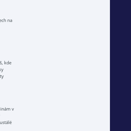
ech na
š, kde
ky
ty
dinám v
y
ustálé