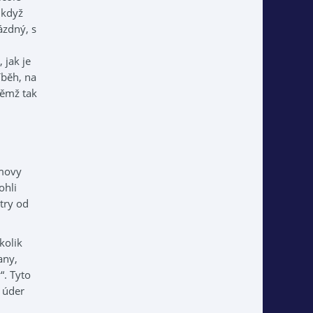
 když
ázdný, s
 jak je
íběh, na
němž tak
omovy
ohli
try od
kolik
any,
“. Tyto
e úder