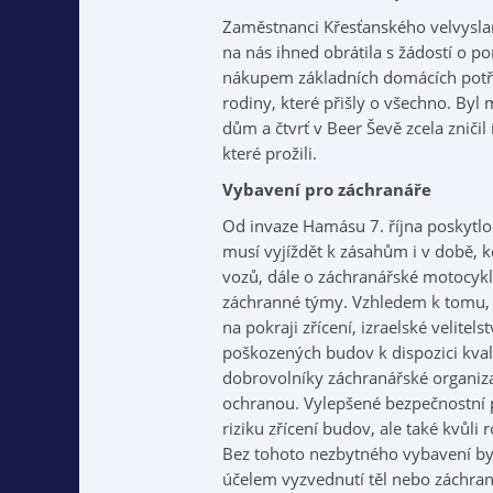
Zaměstnanci Křesťanského velvyslane
na nás ihned obrátila s žádostí o p
nákupem základních domácích potře
rodiny, které přišly o všechno. Byl m
dům a čtvrť v Beer Ševě zcela zniči
které prožili.
Vybavení pro záchranáře
Od invaze Hamásu 7. října poskytlo
musí vyjíždět k zásahům i v době, k
vozů, dále o záchranářské motocykl
záchranné týmy. Vzhledem k tomu, 
na pokraji zřícení, izraelské velitel
poškozených budov k dispozici kvali
dobrovolníky záchranářské organiza
ochranou. Vylepšené bezpečnostní p
riziku zřícení budov, ale také kvůl
Bez tohoto nezbytného vybavení b
účelem vyzvednutí těl nebo záchran