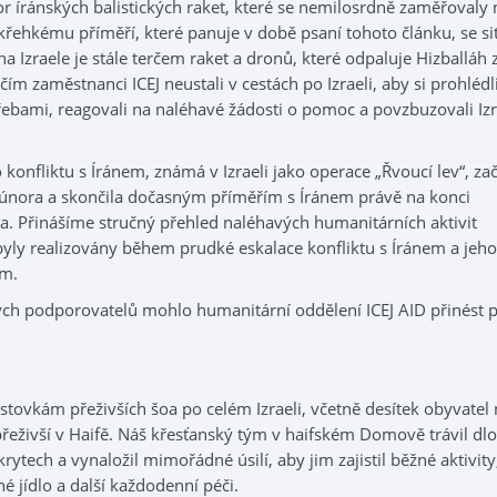
r íránských balistických raket, které se nemilosrdně zaměřovaly 
křehkému příměří, které panuje v době psaní tohoto článku, se si
na Izraele je stále terčem raket a dronů, které odpaluje Hizballáh 
 zaměstnanci ICEJ neustali v cestách po Izraeli, aby si prohlédl
třebami, reagovali na naléhavé žádosti o pomoc a povzbuzovali Izr
 konfliktu s Íránem, známá v Izraeli jako operace „Řvoucí lev“, za
nora a skončila dočasným příměřím s Íránem právě na konci
 Přinášíme stručný přehled naléhavých humanitárních aktivit
byly realizovány během prudké eskalace konfliktu s Íránem a jeho
em.
kých podporovatelů mohlo humanitární oddělení ICEJ AID přinést
stovkám přeživších šoa po celém Izraeli, včetně desítek obyvatel
eživší v Haifě. Náš křesťanský tým v haifském Domově trávil dl
rytech a vynaložil mimořádné úsilí, aby jim zajistil běžné aktivity
né jídlo a další každodenní péči.