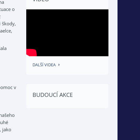
na
tuace o
z
i škody,
aelce,
čala
DALŠÍ VIDEA
 pomoc v
BUDOUCÍ AKCE
 našeho
ouhé
, jako