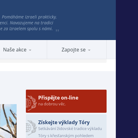
e. Pomáháme Izraeli prakticky,
enci. Navazujeme na tradici
jte za Izraelem spolu s námi.
Naše akce
Zapojte se
Přispějte on-line
na dobrou věc.
Získejte výklady Tóry
Setkávání židovské tradice výkladu
Tóry s křesťanským pohledem