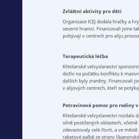
Zvláštní aktivity pro děti
Organizace ICEJ dodala hračky a hry
severní hranici. Financovali jsme ta
pobývají v centrech pro aliju provo
Terapeutická léčba
Křesťanské velvyslanectví sponzoro
došlo na počátku konfliktu k masiv
dalších byly zraněny. Financovali j
v alijových centrech, kteří se potý
Potravinová pomoc pro rodiny v
Křesťanské velvyslanectví rozdalo
silně postižených oblastech, včetn
zdevastovaly celé čtvrti, a ve městě
raketové palbě ze strany libanonsk