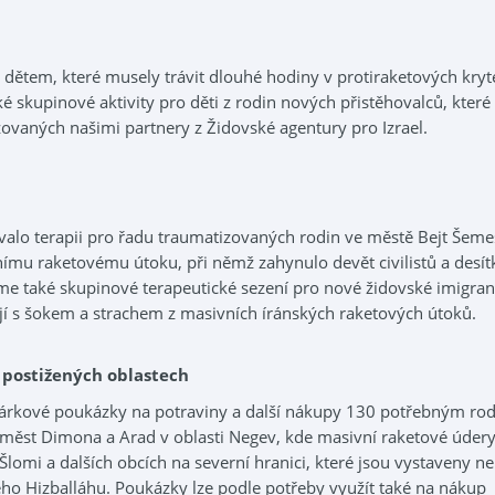
 dětem, které musely trávit dlouhé hodiny v protiraketových kryt
ké skupinové aktivity pro děti z rodin nových přistěhovalců, které
zovaných našimi partnery z Židovské agentury pro Izrael.
valo terapii pro řadu traumatizovaných rodin ve městě Bejt Šeme
nímu raketovému útoku, při němž zahynulo devět civilistů a desít
sme také skupinové terapeutické sezení pro nové židovské imigran
kají s šokem a strachem z masivních íránských raketových útoků.
 postižených oblastech
 dárkové poukázky na potraviny a další nákupy 130 potřebným ro
ě měst Dimona a Arad v oblasti Negev, kde masivní raketové úder
 Šlomi a dalších obcích na severní hranici, které jsou vystaveny ne
ého Hizballáhu. Poukázky lze podle potřeby využít také na nákup