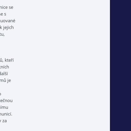
nice se
e s
akuované
k jejich
tu,
, kteří
tních
alší
omů je
o
tečnou
šímu
municí.
v za