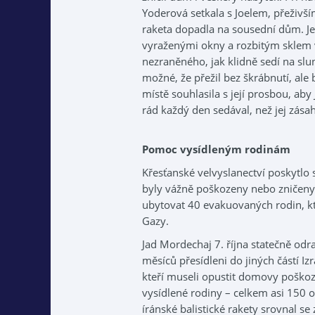
Yoderová setkala s Joelem, přeživš
raketa dopadla na sousední dům. Je
vyraženými okny a rozbitým sklem 
nezraněného, jak klidně sedí na slu
možné, že přežil bez škrábnutí, ale 
místě souhlasila s její prosbou, aby
rád každý den sedával, než jej zásah 
Pomoc vysídleným rodinám
Křesťanské velvyslanectví poskytlo 
byly vážně poškozeny nebo zničeny
ubytovat 40 evakuovaných rodin, kte
Gazy.
Jad Mordechaj 7. října statečně odr
měsíců přesídleni do jiných částí Iz
kteří museli opustit domovy poškoz
vysídlené rodiny – celkem asi 150 o
íránské balistické rakety srovnal s