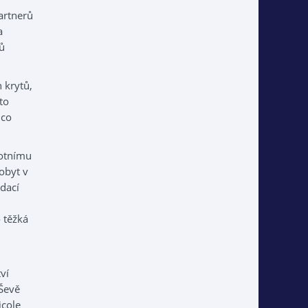
artnerů
a
ků
 krytů,
to
mco
votnímu
pobyt v
dací
 těžká
ví
 Ševě
icole