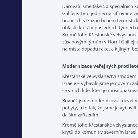
Darovali jsme také 50 speciálních 
Galileje. Tyto jedinečné šifrované vy
hranicích s Gazou během teroristick
oblasti, která v posledních týdnech 
Kromě toho Křesťanské velvyslanec
zásahovým týmům v Horní Galileji a
na místa dopadu raket a k jiným b
Modernizace veřejných protilet
Křesťanské velvyslanectví zmoderniz
Izraele – vybavili jsme je novými zá
se v nich lidé, kteří je musí opakova
Rovněž jsme modernizovali devět ve
pobyty, a to tak, že jsme je vybavili
dalším zařízením.
Kromě toho Křesťanské velvyslanec
krytů do komunit v severním Izraeli