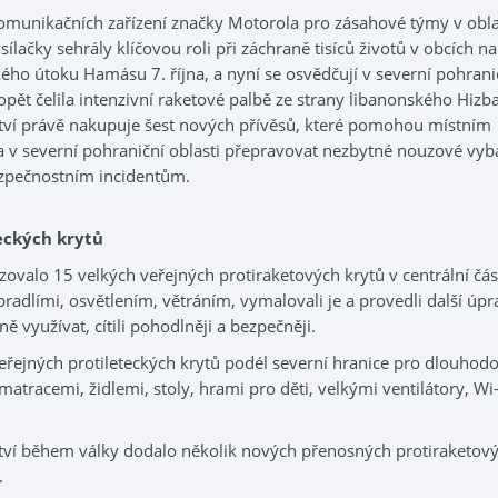
komunikačních zařízení značky Motorola pro zásahové týmy v obla
sílačky sehrály klíčovou roli při záchraně tisíců životů v obcích na
ého útoku Hamásu 7. října, a nyní se osvědčují v severní pohrani
opět čelila intenzivní raketové palbě ze strany libanonského Hizba
tví právě nakupuje šest nových přívěsů, které pomohou místním
 v severní pohraniční oblasti přepravovat nezbytné nouzové vyb
ezpečnostním incidentům.
eckých krytů
ovalo 15 velkých veřejných protiraketových krytů v centrální čás
bradlími, osvětlením, větráním, vymalovali je a provedli další úpr
ně využívat, cítili pohodlněji a bezpečněji.
řejných protileteckých krytů podél severní hranice pro dlouhodo
 matracemi, židlemi, stoly, hrami pro děti, velkými ventilátory, Wi-
tví během války dodalo několik nových přenosných protiraketov
.