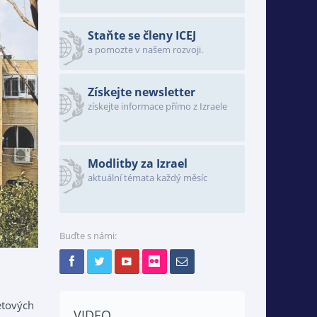
Staňte se členy ICEJ
a pomozte v našem rozvoji.
Získejte newsletter
získejte informace přímo z Izraele
Modlitby za Izrael
aktuální témata každý měsíc
Buďte s námi:
etových
VIDEO