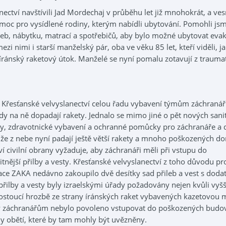
ctví navštívili Jad Mordechaj v průběhu let již mnohokrát, a ves
omoc pro vysídlené rodiny, kterým nabídli ubytování. Pomohli jsm
b, nábytku, matrací a spotřebičů, aby bylo možné ubytovat ev
ezi nimi i starší manželský pár, oba ve věku 85 let, kteří viděli, ja
l íránský raketový útok. Manželé se nyní pomalu zotavují z trauma
 Křesťanské velvyslanectví celou řadu vybavení týmům záchranářů
dy na ně dopadají rakety. Jednalo se mimo jiné o pět nových sani
y, zdravotnické vybavení a ochranné pomůcky pro záchranáře a d
že z nebe nyní padají ještě větší rakety a mnoho poškozených d
ství civilní obrany vyžaduje, aby záchranáři měli při vstupu do
tnější přilby a vesty. Křesťanské velvyslanectví z toho důvodu pr
ce ZAKA nedávno zakoupilo dvě desítky sad přileb a vest s doda
řilby a vesty byly izraelskými úřady požadovány nejen kvůli vyš
i rostoucí hrozbě ze strany íránských raket vybavených kazetovou 
y záchranářům nebylo povoleno vstupovat do poškozených budo
y obětí, které by tam mohly být uvězněny.