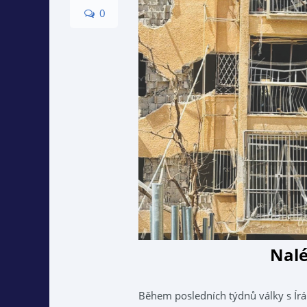
0
Nal
Během posledních týdnů války s Írá