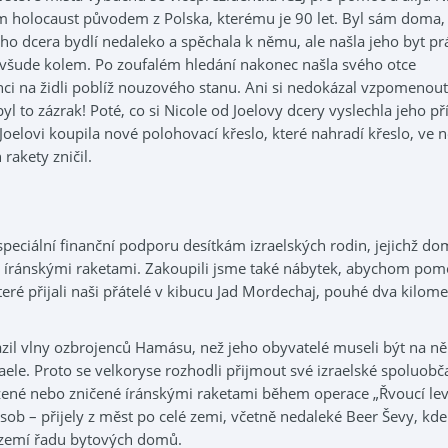
ím holocaust původem z Polska, kterému je 90 let. Byl sám doma,
ho dcera bydlí nedaleko a spěchala k němu, ale našla jeho byt pr
všude kolem. Po zoufalém hledání nakonec našla svého otce
nci na židli poblíž nouzového stanu. Ani si nedokázal vzpomenout,
byl to zázrak! Poté, co si Nicole od Joelovy dcery vyslechla jeho př
 Joelovi koupila nové polohovací křeslo, které nahradí křeslo, ve 
rakety zničil.
speciální finanční podporu desítkám izraelských rodin, jejichž d
 íránskými raketami. Zakoupili jsme také nábytek, abychom pom
ré přijali naši přátelé v kibucu Jad Mordechaj, pouhé dva kilome
azil vlny ozbrojenců Hamásu, než jeho obyvatelé museli být na ně
raele. Proto se velkoryse rozhodli přijmout své izraelské spoluobč
ené nebo zničené íránskými raketami během operace „Řvoucí lev
sob – přijely z měst po celé zemi, včetně nedaleké Beer Ševy, kd
e zemí řadu bytových domů.