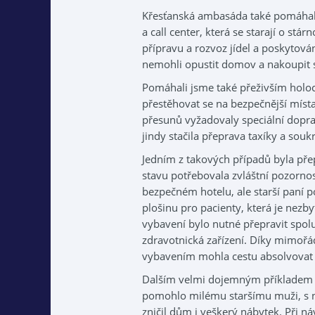
Křesťanská ambasáda také pomáhala
a call center, která se starají o st
přípravu a rozvoz jídel a poskytová
nemohli opustit domov a nakoupit s
Pomáhali jsme také přeživším holoca
přestěhovat se na bezpečnější míst
přesunů vyžadovaly speciální dopra
jindy stačila přeprava taxíky a sou
Jedním z takových případů byla přep
stavu potřebovala zvláštní pozornost
bezpečném hotelu, ale starší paní 
plošinu pro pacienty, která je nezb
vybavení bylo nutné přepravit spolu
zdravotnická zařízení. Díky mimořádn
vybavením mohla cestu absolvovat a
Dalším velmi dojemným příkladem na
pomohlo milému staršímu muži, s ní
zničil dům i veškerý nábytek. Při n