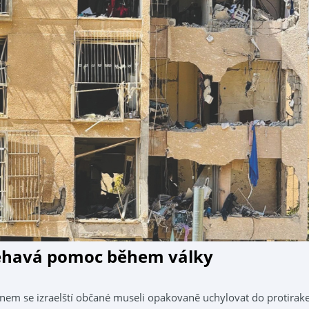
éhavá pomoc během války
nem se izraelští občané museli opakovaně uchylovat do protirak