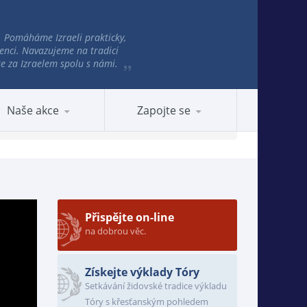
e. Pomáháme Izraeli prakticky,
enci. Navazujeme na tradici
jte za Izraelem spolu s námi.
Naše akce
Zapojte se
Přispějte on-line
na dobrou věc.
Získejte výklady Tóry
Setkávání židovské tradice výkladu
Tóry s křesťanským pohledem