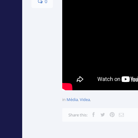
0
in
Média
,
Videa
,
Share this: