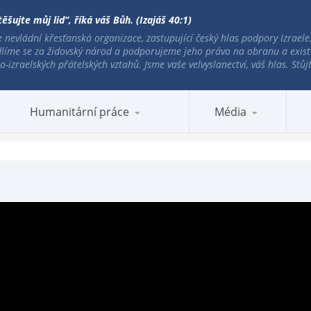
ěšujte můj lid“, říká váš Bůh. (Izajáš 40:1)
 nevládní křesťanská organizace, zastupující český hlas podpory Izrael
líme se za židovský národ a podporujeme jeho právo na obranu a exist
o-izraelských přátelských vztahů. Jsme vaše velvyslanectví, váš hlas. Stů
 STÁNKŮ 2026
Humanitární práce
Média