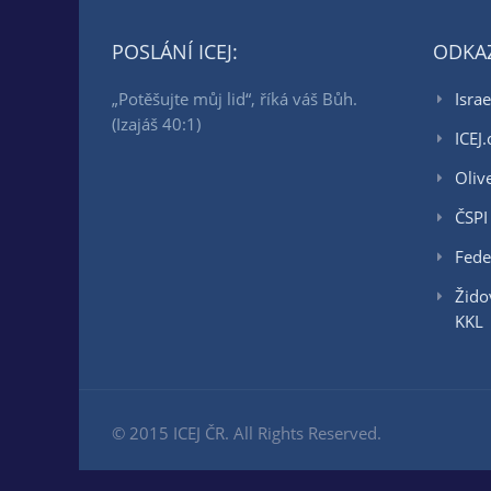
POSLÁNÍ ICEJ:
ODKA
„Potěšujte můj lid“, říká váš Bůh.
Israe
(Izajáš 40:1)
ICEJ.
Oliv
ČSPI
Fede
Žido
KKL
© 2015 ICEJ ČR. All Rights Reserved.