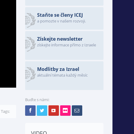
Staňte se členy ICEJ
a pomozte v našem rozvoji.
Získejte newsletter
získejte informace přímo z Izraele
Modlitby za Izrael
aktuální témata každý měsíc
Buďte s námi:
Tags:
VIDEO