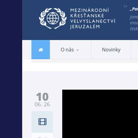
„Pot
Jsme
mod
česk
PŘIDEJTE SE K SVÁTKU
O nás
Novinky
Home
/
Videa
/ Přidejte se k Svátku stánků 2026
10
06. 26