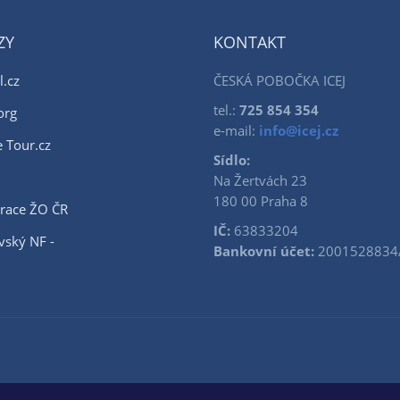
ZY
KONTAKT
l.cz
ČESKÁ POBOČKA ICEJ
tel.:
725 854 354
org
e-mail:
info@icej.cz
e Tour.cz
Sídlo:
Na Žertvách 23
180 00 Praha 8
race ŽO ČR
IČ:
63833204
vský NF -
Bankovní účet:
2001528834