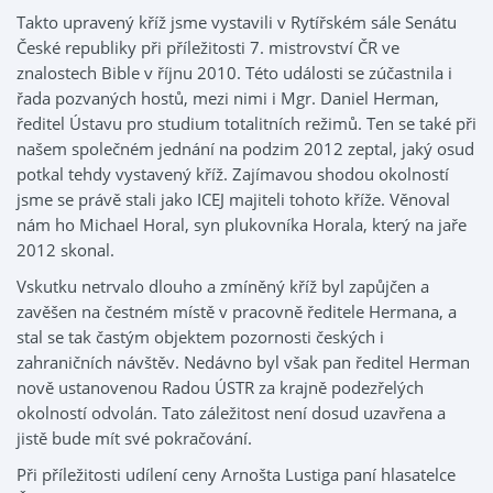
Takto upravený kříž jsme vystavili v Rytířském sále Senátu
České republiky při příležitosti 7. mistrovství ČR ve
znalostech Bible v říjnu 2010. Této události se zúčastnila i
řada pozvaných hostů, mezi nimi i Mgr. Daniel Herman,
ředitel Ústavu pro studium totalitních režimů. Ten se také při
našem společném jednání na podzim 2012 zeptal, jaký osud
potkal tehdy vystavený kříž. Zajímavou shodou okolností
jsme se právě stali jako ICEJ majiteli tohoto kříže. Věnoval
nám ho Michael Horal, syn plukovníka Horala, který na jaře
2012 skonal.
Vskutku netrvalo dlouho a zmíněný kříž byl zapůjčen a
zavěšen na čestném místě v pracovně ředitele Hermana, a
stal se tak častým objektem pozornosti českých i
zahraničních návštěv. Nedávno byl však pan ředitel Herman
nově ustanovenou Radou ÚSTR za krajně podezřelých
okolností odvolán. Tato záležitost není dosud uzavřena a
jistě bude mít své pokračování.
Při příležitosti udílení ceny Arnošta Lustiga paní hlasatelce