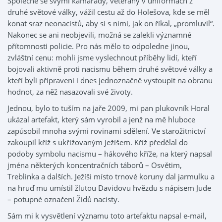
Společně se svými kamarády, veterány v uniformách z
druhé světové války, vážil cestu až do Holešova, kde se měl
konat sraz neonacistů, aby si s nimi, jak on říkal, „promluvil“.
Nakonec se ani neobjevili, možná se zalekli významné
přítomnosti policie. Pro nás mělo to odpoledne jinou,
zvláštní cenu: mohli jsme vyslechnout příběhy lidí, kteří
bojovali aktivně proti nacismu během druhé světové války a
kteří byli připraveni i dnes jednoznačně vystoupit na obranu
hodnot, za něž nasazovali své životy.
Jednou, bylo to tuším na jaře 2009, mi pan plukovník Horal
ukázal artefakt, který sám vyrobil a jenž na mě hluboce
zapůsobil mnoha svými rovinami sdělení. Ve starožitnictví
zakoupil kříž s ukřižovaným Ježíšem. Kříž předělal do
podoby symbolu nacismu – hákového kříže, na který napsal
jména některých koncentračních táborů – Osvětim,
Treblinka a dalších. Ježíši místo trnové koruny dal jarmulku a
na hruď mu umístil žlutou Davidovu hvězdu s nápisem Jude
– potupné označení Židů nacisty.
Sám mi k vysvětlení významu toto artefaktu napsal e-mail,