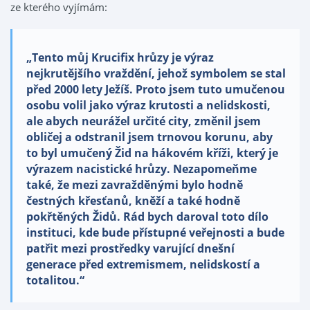
ze kterého vyjímám:
„Tento můj Krucifix hrůzy je výraz
nejkrutějšího vraždění, jehož symbolem se stal
před 2000 lety Ježíš. Proto jsem tuto umučenou
osobu volil jako výraz krutosti a nelidskosti,
ale abych neurážel určité city, změnil jsem
obličej a odstranil jsem trnovou korunu, aby
to byl umučený Žid na hákovém kříži, který je
výrazem nacistické hrůzy. Nezapomeňme
také, že mezi zavražděnými bylo hodně
čestných křesťanů, kněží a také hodně
pokřtěných Židů. Rád bych daroval toto dílo
instituci, kde bude přístupné veřejnosti a bude
patřit mezi prostředky varující dnešní
generace před extremismem, nelidskostí a
totalitou.“