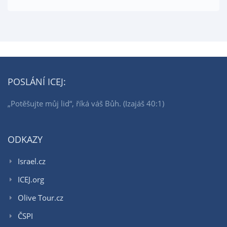
POSLÁNÍ ICEJ:
„Potěšujte můj lid“, říká váš Bůh. (Izajáš 40:1)
ODKAZY
Israel.cz
ICEJ.org
Olive Tour.cz
ČSPI