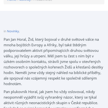
in
Novinky
,
Pan Jan Horal, Žid, který bojoval v druhé světové válce na
mnoha bojištích Evropy a Afriky, byl také štědrým
podporovatelem aktivit připomínajících druhou světovou
válku, její hrůzy a utrpení. Měl jsem tu čest s ním být v
úzkém osobním kontaktu, strávili jsme spolu v otevřených
rozhovorech o společných kořenech Židů a křesťanů desítky
hodin. Neměli jsme vždy stejný náhled na biblické příběhy,
ale spojoval nás vzájemný respekt ke společně sdíleným
hodnotám.
Pan plukovník Horal, jak jsem ho vždy oslovoval, nikdy
neopomněl vyjádřit svůj vyhraněný názor, který se týkal
aktivit různých neonacistických skupin v České republice.