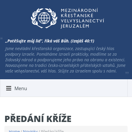
„Potěšujte můj lid“, říká váš Bůh. (Izajáš 40:1)
Jsme nevládní křesťanská organizace, zastupující český hlas
podpory Izraele. Pomáháme Izraeli prakticky, modlíme se za
židovský národ a podporujeme jeho právo na obranu a existenci.
Navazujeme na tradici česko-izraelských přátelských vztahů. Jsme
vaše velvyslanectví, váš hlas. Stůjte za Izraelem spolu s námi.
Menu
PŘEDÁNÍ KŘÍŽE
Home
/
Novinky
/ Předání kříže