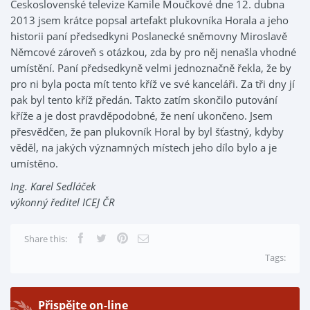
Československé televize Kamile Moučkové dne 12. dubna
2013 jsem krátce popsal artefakt plukovníka Horala a jeho
historii paní předsedkyni Poslanecké sněmovny Miroslavě
Němcové zároveň s otázkou, zda by pro něj nenašla vhodné
umístění. Paní předsedkyně velmi jednoznačně řekla, že by
pro ni byla pocta mít tento kříž ve své kanceláři. Za tři dny jí
pak byl tento kříž předán. Takto zatím skončilo putování
kříže a je dost pravděpodobné, že není ukončeno. Jsem
přesvědčen, že pan plukovník Horal by byl šťastný, kdyby
věděl, na jakých významných místech jeho dílo bylo a je
umístěno.
Ing. Karel Sedláček
výkonný ředitel ICEJ ČR
Share this:
Tags:
Přispějte on-line