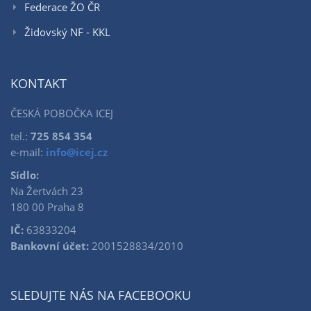
Federace ŽO ČR
Židovský NF - KKL
KONTAKT
ČESKÁ POBOČKA ICEJ
tel.:
725 854 354
e-mail:
info@icej.cz
Sídlo:
Na Žertvách 23
180 00 Praha 8
IČ:
63833204
Bankovní účet:
2001528834/2010
SLEDUJTE NÁS NA FACEBOOKU