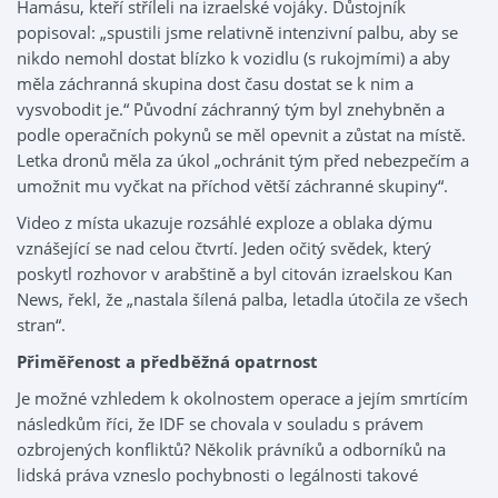
Hamásu, kteří stříleli na izraelské vojáky. Důstojník
popisoval: „spustili jsme relativně intenzivní palbu, aby se
nikdo nemohl dostat blízko k vozidlu (s rukojmími) a aby
měla záchranná skupina dost času dostat se k nim a
vysvobodit je.“ Původní záchranný tým byl znehybněn a
podle operačních pokynů se měl opevnit a zůstat na místě.
Letka dronů měla za úkol „ochránit tým před nebezpečím a
umožnit mu vyčkat na příchod větší záchranné skupiny“.
Video z místa ukazuje rozsáhlé exploze a oblaka dýmu
vznášející se nad celou čtvrtí. Jeden očitý svědek, který
poskytl rozhovor v arabštině a byl citován izraelskou Kan
News, řekl, že „nastala šílená palba, letadla útočila ze všech
stran“.
Přiměřenost a předběžná opatrnost
Je možné vzhledem k okolnostem operace a jejím smrtícím
následkům říci, že IDF se chovala v souladu s právem
ozbrojených konfliktů? Několik právníků a odborníků na
lidská práva vzneslo pochybnosti o legálnosti takové