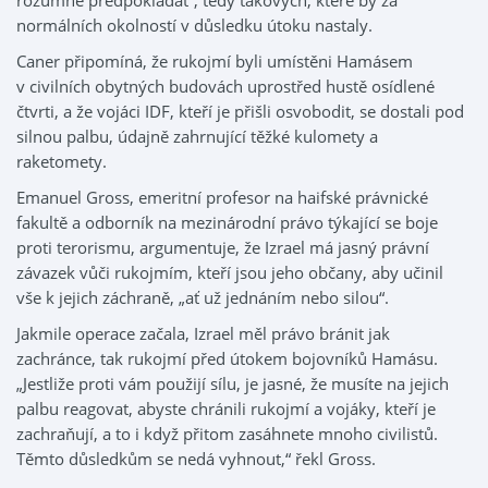
rozumně předpokládat“, tedy takových, které by za
normálních okolností v důsledku útoku nastaly.
Caner připomíná, že rukojmí byli umístěni Hamásem
v civilních obytných budovách uprostřed hustě osídlené
čtvrti, a že vojáci IDF, kteří je přišli osvobodit, se dostali pod
silnou palbu, údajně zahrnující těžké kulomety a
raketomety.
Emanuel Gross, emeritní profesor na haifské právnické
fakultě a odborník na mezinárodní právo týkající se boje
proti terorismu, argumentuje, že Izrael má jasný právní
závazek vůči rukojmím, kteří jsou jeho občany, aby učinil
vše k jejich záchraně, „ať už jednáním nebo silou“.
Jakmile operace začala, Izrael měl právo bránit jak
zachránce, tak rukojmí před útokem bojovníků Hamásu.
„Jestliže proti vám použijí sílu, je jasné, že musíte na jejich
palbu reagovat, abyste chránili rukojmí a vojáky, kteří je
zachraňují, a to i když přitom zasáhnete mnoho civilistů.
Těmto důsledkům se nedá vyhnout,“ řekl Gross.