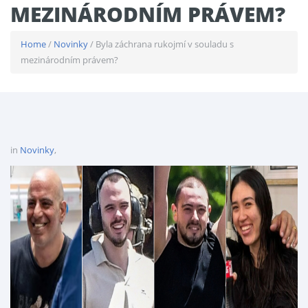
MEZINÁRODNÍM PRÁVEM?
Home
/
Novinky
/ Byla záchrana rukojmí v souladu s
mezinárodním právem?
in
Novinky
,