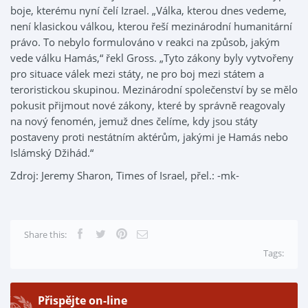
boje, kterému nyní čelí Izrael. „Válka, kterou dnes vedeme,
není klasickou válkou, kterou řeší mezinárodní humanitární
právo. To nebylo formulováno v reakci na způsob, jakým
vede válku Hamás,“ řekl Gross. „Tyto zákony byly vytvořeny
pro situace válek mezi státy, ne pro boj mezi státem a
teroristickou skupinou. Mezinárodní společenství by se mělo
pokusit přijmout nové zákony, které by správně reagovaly
na nový fenomén, jemuž dnes čelíme, kdy jsou státy
postaveny proti nestátním aktérům, jakými je Hamás nebo
Islámský Džihád.“
Zdroj: Jeremy Sharon, Times of Israel, přel.: -mk-
Share this:
Tags:
Přispějte on-line