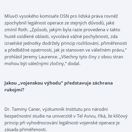
Mluvčí vysokého komisaře OSN pro lidská práva rovněž
zpochybnil legálnost operace ze stejných důvodů, jaké
zmínil Roth. „Způsob, jakým byla razie provedena v takto
hustě osídlené oblasti, vyvolává vážné pochybnosti, zda
izraelské jednotky dodržely princip rozlišování, přiměřenosti
a předběžné opatrnosti, jak je stanoven ve válečném právu,“
prohlásil Jeremy Laurence. „Všechny tyto činy z obou stran
mohou být válečnými zločiny,“ dodal.
Jakou „vojenskou výhodu“ představuje záchrana
rukojmí?
Dr. Tammy Caner, výzkumník Institutu pro národní
bezpečnostní studie na univerzitě v Tel Avivu, říká, že klíčový
princip při vyhodnocování legálnosti vojenské operace je
zásada přiměřenosti.