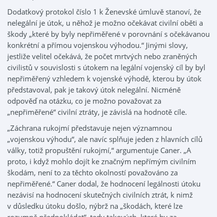
Dodatkový protokol číslo 1 k Ženevské úmluvě stanoví, že
nelegální je útok, u něhož je možno očekávat civilní oběti a
škody „které by byly nepřiměřené v porovnání s očekávanou
konkrétní a přímou vojenskou výhodou.“ Jinými slovy,
jestliže velitel očekává, že počet mrtvých nebo zraněných
civilistů v souvislosti s útokem na legální vojenský cíl by byl
nepřiměřený vzhledem k vojenské výhodě, kterou by útok
představoval, pak je takový útok nelegální. Nicméně
odpověď na otázku, co je možno považovat za
„nepřiměřené“ civilní ztráty, je závislá na hodnotě cíle.
„Záchrana rukojmí představuje nejen významnou
„vojenskou výhodu“, ale navíc splňuje jeden z hlavních cílů
války, totiž propuštění rukojmí,“ argumentuje Caner. „A
proto, i když mohlo dojít ke značným nepřímým civilním
škodám, není to za těchto okolností považováno za
nepřiměřené.“ Caner dodal, že hodnocení legálnosti útoku
nezávisí na hodnocení skutečných civilních ztrát, k nimž
v důsledku útoku došlo, nýbrž na „škodách, které lze