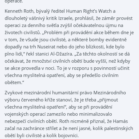
operace.
Kenneth Roth, bývalý ředitel Human Right’s Watch a
dlouholetý vášnivý kritik Izraele, prohlásil, že záměr provést
operaci za denního světla zvýšil očekávatelnou újmu na
životech civilistů. „Problém při provádění akce během dne je
v tom, že všude jsou civilisté, a některé bomby evidentně
dopadly na trh Nuseirat nebo do jeho blízkosti, kde bylo
plno lidí,“ řekl stanici Al-Džazíra. „Za těchto okolností se dá
očekávat, že množství civilních obětí bude vyšší, než kdyby
se akce provedla v noci. To je v rozporu s povinností učinit
všechna myslitelná opatření, aby se předešlo civilním
obětem.“
Zvykové mezinárodní humanitární právo Mezinárodního
výboru červeného kříže stanoví, že je třeba „přijmout
všechna myslitelná opatření“, aby se při provádění
vojenských operací zamezilo nebo minimalizovalo
nebezpečí civilních obětí. Roth nicméně přiznal, že Hamás
začal na zachránce střílet a že není jasné, kolik palestinských
obětí byli civilisté a kolik bojovníci.