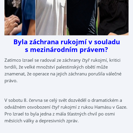
Byla záchrana rukojmí v souladu
s mezinárodním právem?
Zatímco Izrael se radoval ze záchrany čtyř rukojmí, kritici
tvrdili, že velké množství palestinských obětí může
znamenat, že operace na jejich záchranu porušila válečné
právo.
V sobotu 8. června se celý svět dozvěděl o dramatickém a
odvážném osvobození čtyř rukojmí z rukou Hamásu v Gaze.
Pro Izrael to byla jedna z mála šťastných chvil po osmi
měsících války a depresivních zpráv.