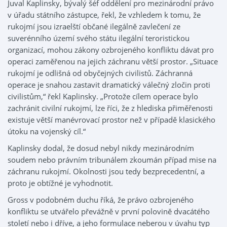
Juval Kaplinsky, bývalý šéf oddělení pro mezinárodní právo
v úřadu státního zástupce, řekl, že vzhledem k tomu, že
rukojmí jsou izraelští občané ilegálně zavlečení ze
suverénního území svého státu ilegální teroristickou
organizací, mohou zákony ozbrojeného konfliktu dávat pro
operaci zaměřenou na jejich záchranu větší prostor. „Situace
rukojmí je odlišná od obyčejných civilistů. Záchranná
operace je snahou zastavit dramatický válečný zločin proti
civilistům,“ řekl Kaplinsky. „Protože cílem operace bylo
zachránit civilní rukojmí, lze říci, že z hlediska přiměřenosti
existuje větší manévrovací prostor než v případě klasického
útoku na vojenský cíl.“
Kaplinsky dodal, že dosud nebyl nikdy mezinárodním
soudem nebo právním tribunálem zkoumán případ mise na
záchranu rukojmí. Okolnosti jsou tedy bezprecedentní, a
proto je obtížné je vyhodnotit.
Gross v podobném duchu říká, že právo ozbrojeného
konfliktu se utvářelo převážně v první polovině dvacátého
století nebo i dříve, a jeho formulace neberou v úvahu typ