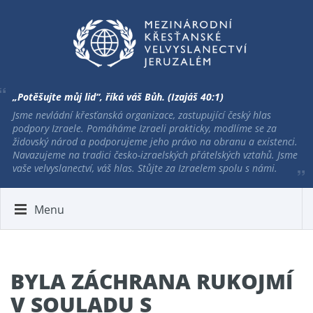
„Potěšujte můj lid“, říká váš Bůh. (Izajáš 40:1)
Jsme nevládní křesťanská organizace, zastupující český hlas
podpory Izraele. Pomáháme Izraeli prakticky, modlíme se za
židovský národ a podporujeme jeho právo na obranu a existenci.
Navazujeme na tradici česko-izraelských přátelských vztahů. Jsme
vaše velvyslanectví, váš hlas. Stůjte za Izraelem spolu s námi.
Menu
BYLA ZÁCHRANA RUKOJMÍ
V SOULADU S