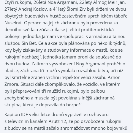
Čtyři rukojmí, 26letá Noa Argamani, 22letý Almog Meir Jan,
27letý Andrej Kozlov, a 41letý Šlomi Ziv byli drženi ve dvou
obytných budovách v hustě zastavěném uprchlickém táboře
Nuseirat. Operace na jejich záchranu byla provedena za
denního světla a zúčastnila se jí elitní protiteroristická
policejní jednotka Jamam ve spolupráci s armádou a tajnou
službou Šin Bet. Celá akce byla plánována po několik týdnů,
kdy byly získávány a studovány informace o místě, kde se
rukojmí nacházejí. Jednotka Jamam pronikla současně do
dvou budov. Zatímco vysvobození Noy Argamani proběhlo
hladce, záchrana tří mužů vyvolala rozsáhlou bitvu, při níž
byl smrtelně zraněn vrchní inspektor velící zásahu Arnon
Zmora. Situaci dále zkomplikovalo, že vozidlo, ve kterém
byli přepravováni tři mužští rukojmí, bylo palbou
znehybněno a musela být povolána silnější záchranná
skupina, která je dopravila do bezpečí.
Kapitán IDF velící letce dronů vyprávěl v rozhovoru
s televizním kanálem Arutz 12, že po osvobození rukojmí
z budov se na místě začalo shromažďovat mnoho bojovníků