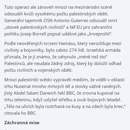
Tuto operaci ale zároveň mnozí na mezinárodní scéně
odsoudili kvůli vysokému počtu palestinských obětí.
Generální tajemník OSN Antonio Guterres odsoudil smrt
„stovek palestinských civilistů“ a šéf EU pro zahraniční
politiku Josep Borrell popsal událost jako „krveprolití“.
Podle neověřených tvrzení Hamásu, který nerozlišuje mezi
civilisty a bojovníky, bylo zabito 274 lidí. Izraelská armáda
přiznala, že je jí známo, že zahynulo „méně než sto“
Palestinců, ale neudala žádný zdroj, který by doložil odhad
počtu civilních a vojenských obětí.
Mnozí palestinští svědci vyprávěli médiím, že viděli v oblasti
trhu Nuseirat mnoho mrtvých těl a stovky vážně raněných.
Jistý Abdel Salam Darwich řekl BBC, že zrovna kupoval na
trhu zeleninu, když uslyšel střelbu a zvuk bojových letadel.
„Těla na ulicích byla roztrhaná na kusy a na zdech byla krev,“
citovala ho BBC.
Záchranná mise