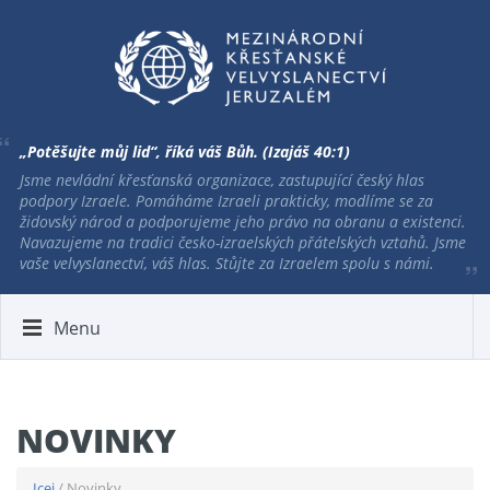
„Potěšujte můj lid“, říká váš Bůh. (Izajáš 40:1)
Jsme nevládní křesťanská organizace, zastupující český hlas
podpory Izraele. Pomáháme Izraeli prakticky, modlíme se za
židovský národ a podporujeme jeho právo na obranu a existenci.
Navazujeme na tradici česko-izraelských přátelských vztahů. Jsme
vaše velvyslanectví, váš hlas. Stůjte za Izraelem spolu s námi.
Menu
NOVINKY
Icej
/ Novinky