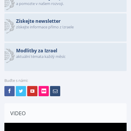
a pomozte v našem rozvoji.
Získejte newsletter
získejte informace přímo z Izraele
Modlitby za Izrael
aktuální témata každý měsíc
Buďte s námi:
VIDEO