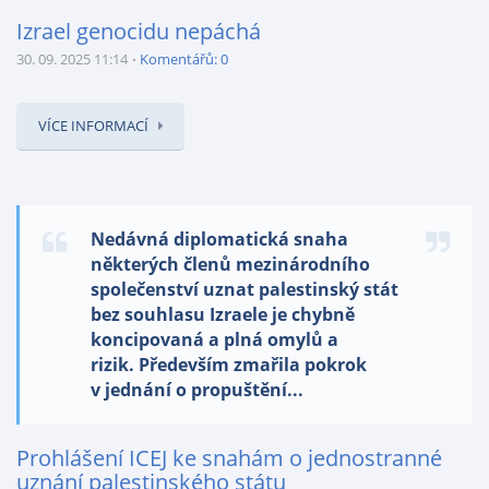
Izrael genocidu nepáchá
30. 09. 2025 11:14
Komentářů: 0
VÍCE INFORMACÍ
Nedávná diplomatická snaha
některých členů mezinárodního
společenství uznat palestinský stát
bez souhlasu Izraele je chybně
koncipovaná a plná omylů a
rizik. Především zmařila pokrok
v jednání o propuštění...
Prohlášení ICEJ ke snahám o jednostranné
uznání palestinského státu