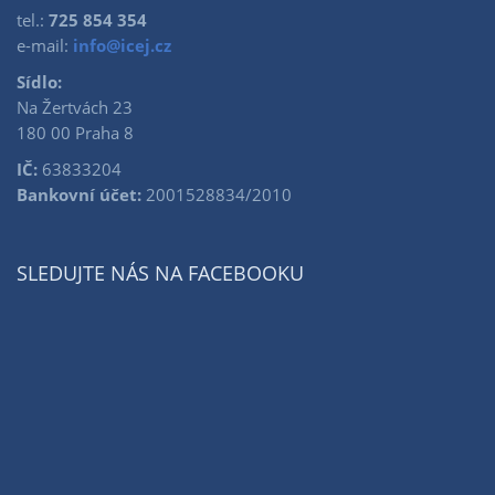
tel.:
725 854 354
e-mail:
info@icej.cz
Sídlo:
Na Žertvách 23
180 00 Praha 8
IČ:
63833204
Bankovní účet:
2001528834/2010
SLEDUJTE NÁS NA FACEBOOKU