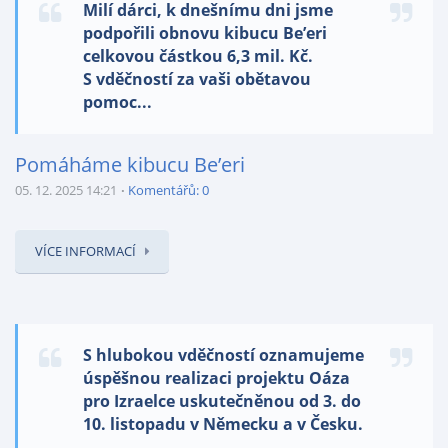
Milí dárci, k dnešnímu dni jsme
podpořili obnovu kibucu Be’eri
celkovou částkou 6,3 mil. Kč.
S vděčností za vaši obětavou
pomoc...
Pomáháme kibucu Be’eri
05. 12. 2025 14:21
Komentářů: 0
VÍCE INFORMACÍ
S hlubokou vděčností oznamujeme
úspěšnou realizaci projektu Oáza
pro Izraelce uskutečněnou od 3. do
10. listopadu v Německu a v Česku.