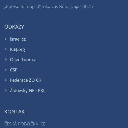
„Potěšujte můj lid“, říká váš Bůh. (Izajáš 40:1)
ODKAZY
Israel.cz
ICEJ.org
Olive Tour.cz
ČSPI
Federace ŽO ČR
Židovský NF - KKL
KONTAKT
ČESKÁ POBOČKA ICEJ