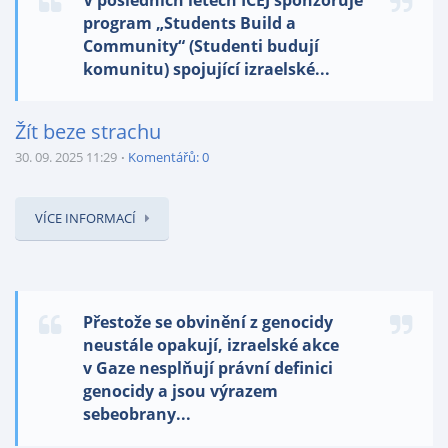
V posledních letech ICEJ sponzoruje
program „Students Build a
Community“ (Studenti budují
komunitu) spojující izraelské...
Žít beze strachu
30. 09. 2025 11:29
Komentářů: 0
VÍCE INFORMACÍ
Přestože se obvinění z genocidy
neustále opakují, izraelské akce
v Gaze nesplňují právní definici
genocidy a jsou výrazem
sebeobrany...