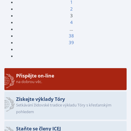
1
2
3
4
...
38
39
Přispějte on-line
na dobrou věc.
Získejte výklady Tóry
Setkávání židovské tradice výkladu Tóry s křesťanským
pohledem
Staňte se členy ICEJ